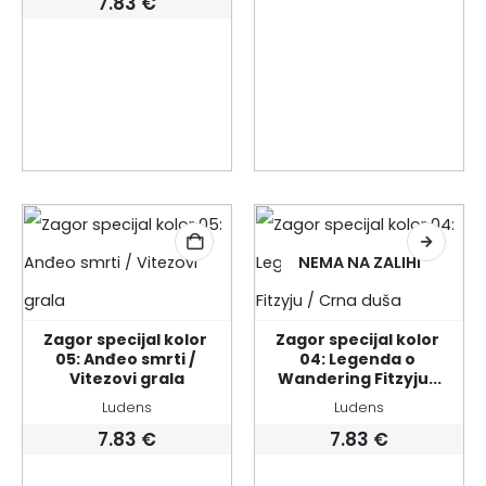
7.83
€
NEMA NA ZALIHI
Zagor specijal kolor 
Zagor specijal kolor 
05: Anđeo smrti / 
04: Legenda o 
Vitezovi grala
Wandering Fitzyju...
Ludens
Ludens
7.83
€
7.83
€