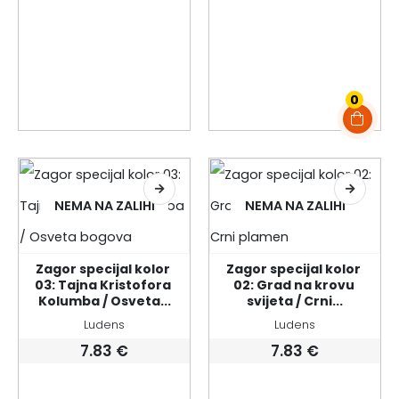
0
NEMA NA ZALIHI
NEMA NA ZALIHI
Zagor specijal kolor 
Zagor specijal kolor 
03: Tajna Kristofora 
02: Grad na krovu 
Kolumba / Osveta...
svijeta / Crni...
Ludens
Ludens
7.83
€
7.83
€