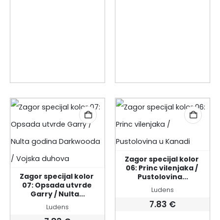
Zagor specijal kolor 
06: Princ vilenjaka / 
Zagor specijal kolor 
Pustolovina...
07: Opsada utvrde 
Ludens
Garry / Nulta...
7.83
€
Ludens