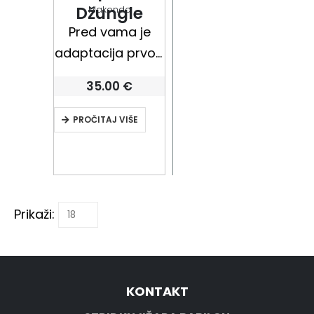
Džungle
Makondo
Pred vama je
adaptacija prvog
romana o
35.00
€
Tarzanu, kojeg je
autor Edgar Rice
PROČITAJ VIŠE
Burroughs.
Prikaži:
KONTAKT