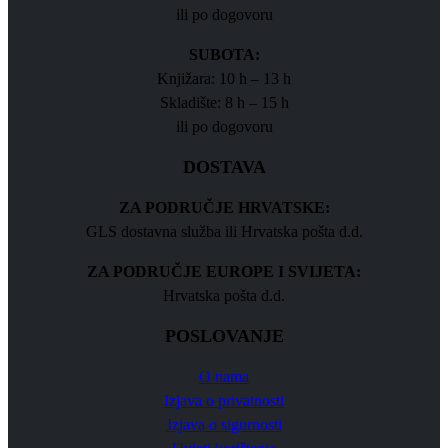
ili po dogovoru
SUBOTA:
Knjižara: 10 h – 13 h
Skladište: 8 h – 15 h
ili po dogovoru
DOSTAVA
ZA PODRUČJE HRVATSKE:
GLS dostavna služba ili Hrvatska pošta d.d.
ZA PODRUČJE EUROPE I SVIJETA:
Hrvatska pošta d.d.
POSLOVANJE
O nama
Izjava o privatnosti
Izjava o sigurnosti