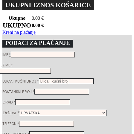
UKUPNI IZNOS KOŠARICE
Ukupno
0.00
€
UKUPNO
0.00
€
Kreni na plaćanje
PODACI ZA PLAĆANJE
IME
*
REZIME
*
ULICA I KUĆNI BROJ
*
POŠTANSKI BROJ
*
GRAD
*
Država
*
TELEFON
*