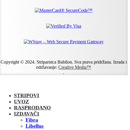
Copyright © 2024. Striparnica Babilon. Sva prava pridržana. Izrada i
održavanje:
Creative Media™
.
STRIPOVI
UVOZ
RASPRODANO
IZDAVAČI
Fibra
Libellus