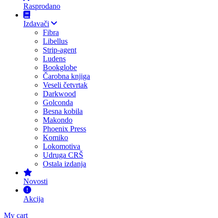
Rasprodano
Izdavači
Fibra
Libellus
Strip-agent
Ludens
Bookglobe
Čarobna knjiga
Veseli četvrtak
Darkwood
Golconda
Besna kobila
Makondo
Phoenix Press
Komiko
Lokomotiva
Udruga CRŠ
Ostala izdanja
Novosti
Akcija
My cart