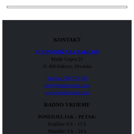
KONTAKT
STRIP KNJIŽARA BABILON
Matije Gupca 21
31 400 Đakovo, Hrvatska
Telefon: 098 776 766
info@babilon-strip.com
www.babilon-strip.com
RADNO VRIJEME
PONEDJELJAK – PETAK:
Knjižara: 8 h – 15 h
Skladište: 6 h – 24 h