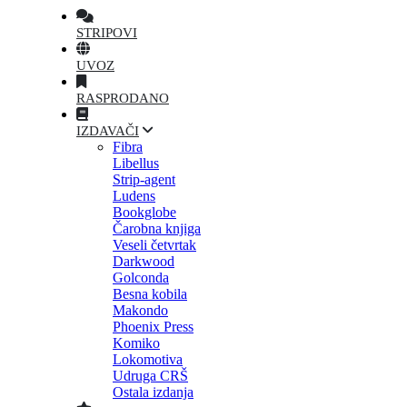
STRIPOVI
UVOZ
RASPRODANO
IZDAVAČI
Fibra
Libellus
Strip-agent
Ludens
Bookglobe
Čarobna knjiga
Veseli četvrtak
Darkwood
Golconda
Besna kobila
Makondo
Phoenix Press
Komiko
Lokomotiva
Udruga CRŠ
Ostala izdanja