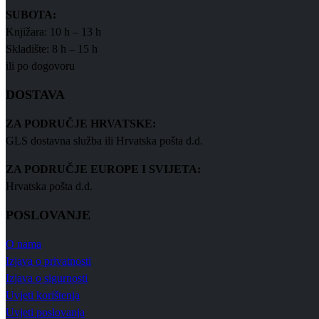
SUBOTA:
Knjižara: 10 h – 13 h
Skladište: 8 h – 15 h
ili po dogovoru
DOSTAVA
ZA PODRUČJE HRVATSKE:
GLS dostavna služba ili Hrvatska pošta d.d.
ZA PODRUČJE EUROPE I SVIJETA:
Hrvatska pošta d.d.
POSLOVANJE
O nama
Izjava o privatnosti
Izjava o sigurnosti
Uvjeti korištenja
Uvjeti poslovanja