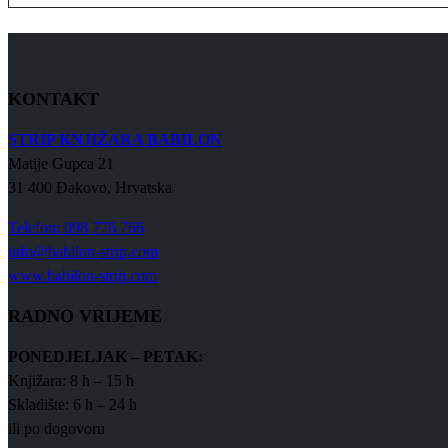
KONTAKT
STRIP KNJIŽARA BABILON
Matije Gupca 21
31 400 Đakovo, Hrvatska
Telefon: 098 776 766
info@babilon-strip.com
www.babilon-strip.com
RADNO VRIJEME
PONEDJELJAK – PETAK:
Knjižara: 8 h – 15 h
Skladište: 6 h – 24 h
ili po dogovoru