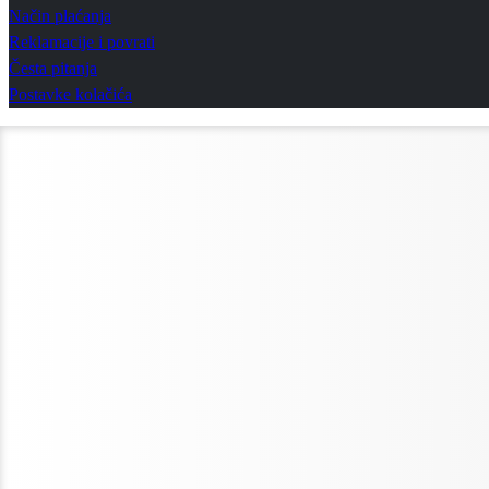
Način plaćanja
Reklamacije i povrati
Česta pitanja
Postavke kolačića