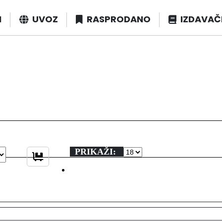
I
UVOZ
RASPRODANO
IZDAVAČ
PRIKAŽI: