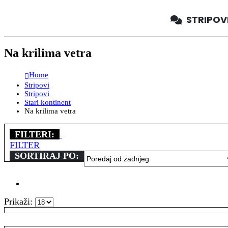
STRIPOV
Na krilima vetra
Home
Stripovi
Stripovi
Stari kontinent
Na krilima vetra
FILTERI:
FILTER
SORTIRAJ PO:
Prikaži: