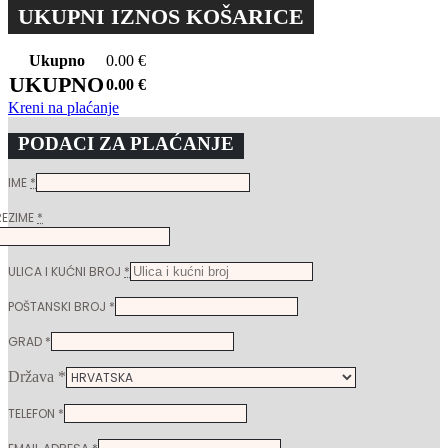
UKUPNI IZNOS KOŠARICE
Ukupno
0.00
€
UKUPNO
0.00
€
Kreni na plaćanje
PODACI ZA PLAĆANJE
IME
*
REZIME
*
ULICA I KUĆNI BROJ
*
POŠTANSKI BROJ
*
GRAD
*
Država
*
TELEFON
*