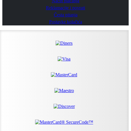
Način plaćanja
Reklamacije i povrati
Česta pitanja
Postavke kolačića