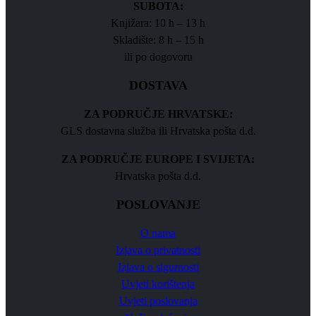
SUBOTA:
Knjižara: 10 h – 13 h
Skladište: 8 h – 15 h
ili po dogovoru
DOSTAVA
ZA PODRUČJE HRVATSKE:
GLS dostavna služba ili Hrvatska pošta d.d.
ZA PODRUČJE EUROPE I SVIJETA:
Hrvatska pošta d.d.
POSLOVANJE
O nama
Izjava o privatnosti
Izjava o sigurnosti
Uvjeti korištenja
Uvjeti poslovanja