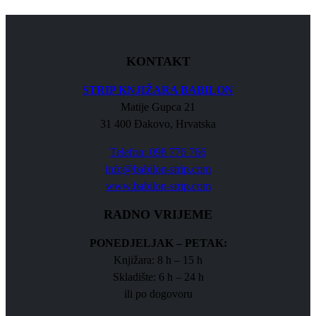
KONTAKT
STRIP KNJIŽARA BABILON
Matije Gupca 21
31 400 Đakovo, Hrvatska
Telefon: 098 776 766
info@babilon-strip.com
www.babilon-strip.com
RADNO VRIJEME
PONEDJELJAK – PETAK:
Knjižara: 8 h – 15 h
Skladište: 6 h – 24 h
ili po dogovoru