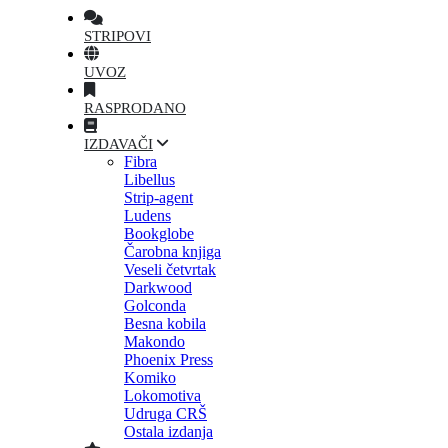
STRIPOVI
UVOZ
RASPRODANO
IZDAVAČI
Fibra
Libellus
Strip-agent
Ludens
Bookglobe
Čarobna knjiga
Veseli četvrtak
Darkwood
Golconda
Besna kobila
Makondo
Phoenix Press
Komiko
Lokomotiva
Udruga CRŠ
Ostala izdanja