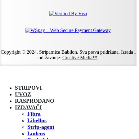
Copyright © 2024. Striparnica Babilon. Sva prava pridržana. Izrada i
održavanje:
Creative Media™
.
STRIPOVI
UVOZ
RASPRODANO
IZDAVAČI
Fibra
Libellus
Strip-agent
Ludens