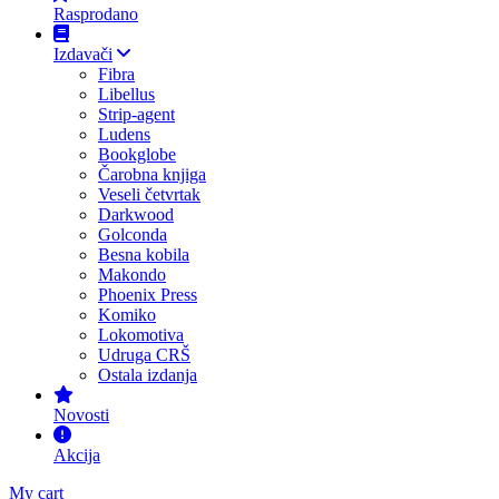
Rasprodano
Izdavači
Fibra
Libellus
Strip-agent
Ludens
Bookglobe
Čarobna knjiga
Veseli četvrtak
Darkwood
Golconda
Besna kobila
Makondo
Phoenix Press
Komiko
Lokomotiva
Udruga CRŠ
Ostala izdanja
Novosti
Akcija
My cart