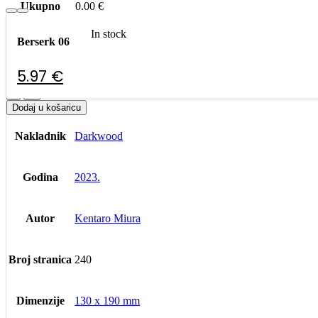
Ukupno
0.00
€
UKUPNO
Berserk 06
0.00
€
In stock
Berserk 06
Kreni na plaćanje
5.97
€
5.97
€
Dostupno:
2 na zalihi
-
+
Dodaj u košaricu
Nakladnik
Darkwood
Godina
2023.
Autor
Kentaro Miura
Broj stranica
240
Dimenzije
130 x 190 mm