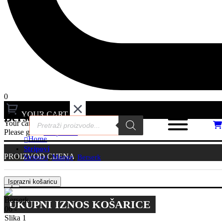
0
YOUR CART
Berserk 06
Products
Your cart is empty.
search
Please go to
Shop Now
Home
Stripovi
PROIZVOD
CIJENA
Stripovi
,
Mange
,
Berserk
Isprazni košaricu
UKUPNI IZNOS KOŠARICE