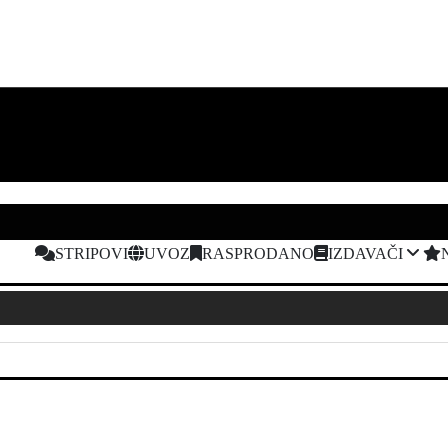
STRIPOVI
UVOZ
RASPRODANO
IZDAVAČI