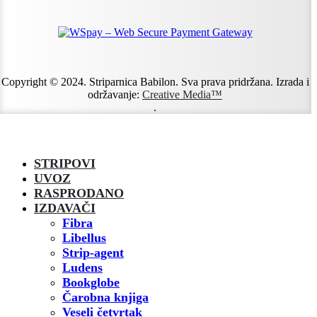
Copyright © 2024. Striparnica Babilon. Sva prava pridržana. Izrada i
održavanje:
Creative Media™
.
STRIPOVI
UVOZ
RASPRODANO
IZDAVAČI
Fibra
Libellus
Strip-agent
Ludens
Bookglobe
Čarobna knjiga
Veseli četvrtak