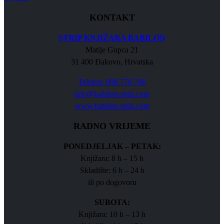
KONTAKT
STRIP KNJIŽARA BABILON
Matije Gupca 21
31 400 Đakovo, Hrvatska
Telefon: 098 776 766
info@babilon-strip.com
www.babilon-strip.com
RADNO VRIJEME
PONEDJELJAK – PETAK:
Knjižara: 8 h – 15 h
Skladište: 6 h – 24 h
ili po dogovoru
SUBOTA:
Knjižara: 10 h – 13 h