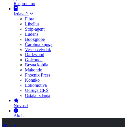
Rasprodano
Izdavači
Fibra
Libellus
Strip-agent
Ludens
Bookglobe
Čarobna knjiga
Veseli četvrtak
Darkwood
Golconda
Besna kobila
Makondo
Phoenix Press
Komiko
Lokomotiva
Udruga CRŠ
Ostala izdanja
Novosti
Akcija
My cart