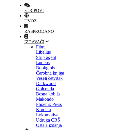
STRIPOVI
UVOZ
RASPRODANO
IZDAVAČI
Fibra
Libellus
Strip-agent
Ludens
Bookglobe
Čarobna knjiga
Veseli četvrtak
Darkwood
Golconda
Besna kobila
Makondo
Phoenix Press
Komiko
Lokomotiva
Udruga CRŠ
Ostala izdanja