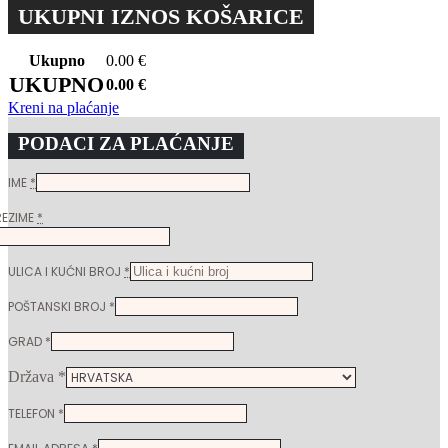
UKUPNI IZNOS KOŠARICE
Ukupno
0.00
€
UKUPNO
0.00
€
Kreni na plaćanje
PODACI ZA PLAĆANJE
IME
*
REZIME
*
ULICA I KUĆNI BROJ
*
POŠTANSKI BROJ
*
GRAD
*
Država
*
TELEFON
*