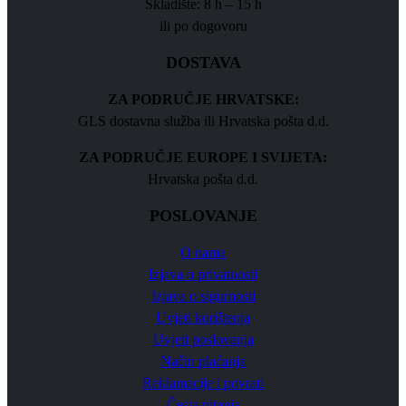
Skladište: 8 h – 15 h
ili po dogovoru
DOSTAVA
ZA PODRUČJE HRVATSKE:
GLS dostavna služba ili Hrvatska pošta d.d.
ZA PODRUČJE EUROPE I SVIJETA:
Hrvatska pošta d.d.
POSLOVANJE
O nama
Izjava o privatnosti
Izjava o sigurnosti
Uvjeti korištenja
Uvjeti poslovanja
Način plaćanja
Reklamacije i povrati
Česta pitanja