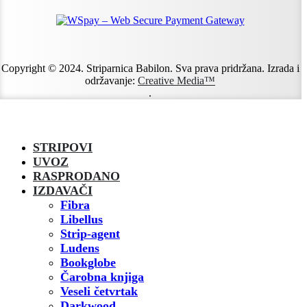
Copyright © 2024. Striparnica Babilon. Sva prava pridržana. Izrada i
održavanje:
Creative Media™
.
STRIPOVI
UVOZ
RASPRODANO
IZDAVAČI
Fibra
Libellus
Strip-agent
Ludens
Bookglobe
Čarobna knjiga
Veseli četvrtak
Darkwood