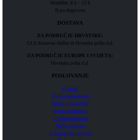
Skladište: 8 h – 15 h
ili po dogovoru
DOSTAVA
ZA PODRUČJE HRVATSKE:
GLS dostavna služba ili Hrvatska pošta d.d.
ZA PODRUČJE EUROPE I SVIJETA:
Hrvatska pošta d.d.
POSLOVANJE
O nama
Izjava o privatnosti
Izjava o sigurnosti
Uvjeti korištenja
Uvjeti poslovanja
Način plaćanja
Reklamacije i povrati