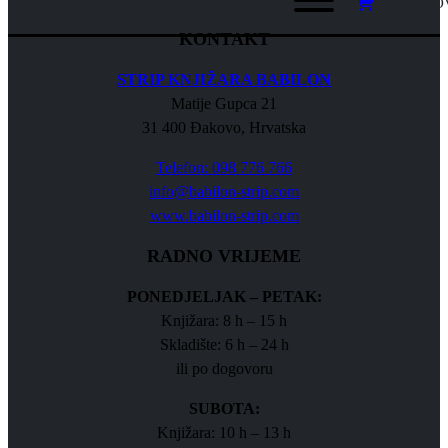
STRIPO
KONTAKT
STRIP KNJIŽARA BABILON
Matije Gupca 21
31 400 Đakovo, Hrvatska
Telefon: 098 776 766
info@babilon-strip.com
www.babilon-strip.com
RADNO VRIJEME
PONEDJELJAK – PETAK:
Knjižara: 8 h – 15 h
Skladište: 6 h – 24 h
ili po dogovoru
SUBOTA:
Knjižara: 10 h – 13 h