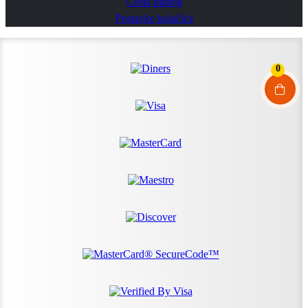
Česta pitanja
Postavke kolačića
0