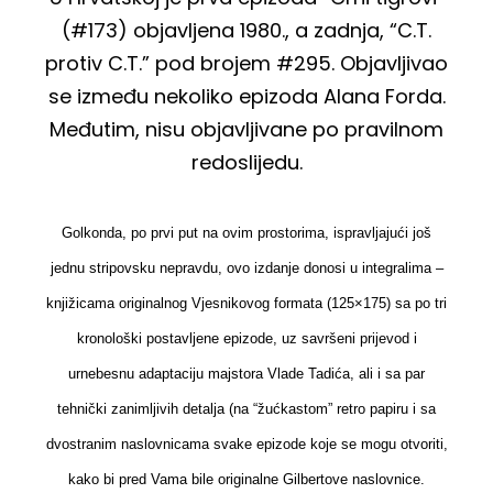
(#173) objavljena 1980., a zadnja, “C.T.
protiv C.T.” pod brojem #295. Objavljivao
se između nekoliko epizoda Alana Forda.
Međutim, nisu objavljivane po pravilnom
redoslijedu.
Golkonda, po prvi put na ovim prostorima, ispravljajući još
jednu stripovsku nepravdu, ovo izdanje donosi u integralima –
knjižicama originalnog Vjesnikovog formata (125×175) sa po tri
kronološki postavljene epizode, uz savršeni prijevod i
urnebesnu adaptaciju majstora Vlade Tadića, ali i sa par
tehnički zanimljivih detalja (na “žućkastom” retro papiru i sa
dvostranim naslovnicama svake epizode koje se mogu otvoriti,
kako bi pred Vama bile originalne Gilbertove naslovnice.