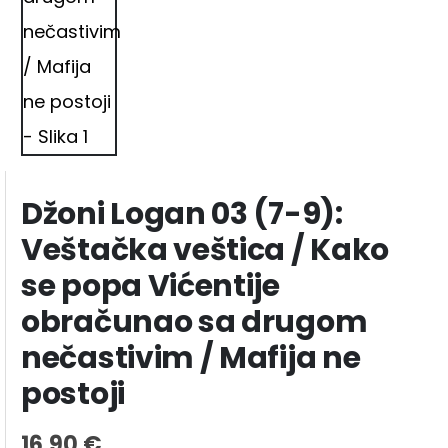
Džoni Logan 03 (7-9):
Veštačka veštica / Kako
se popa Vićentije
obračunao sa drugom
nečastivim / Mafija ne
postoji
16.90
€