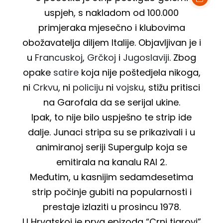
uspjeh, s nakladom od 100.000
primjeraka mjesečno i klubovima
obožavatelja diljem Italije. Objavljivan je i
u
Francuskoj
,
Grčkoj
i
Jugoslaviji
. Zbog
opake
satire
koja nije poštedjela nikoga,
ni
Crkvu
, ni
policiju
ni
vojsku
, stižu pritisci
na Garofala da se serijal ukine.
Ipak, to nije bilo uspješno te strip ide
dalje. Junaci stripa su se prikazivali i u
animiranoj seriji Supergulp koja se
emitirala na kanalu RAI 2.
Međutim, u kasnijim sedamdesetima
strip počinje gubiti na popularnosti i
prestaje izlaziti u prosincu 1978.
U Hrvatskoj je prva epizoda “Crni tigrovi”