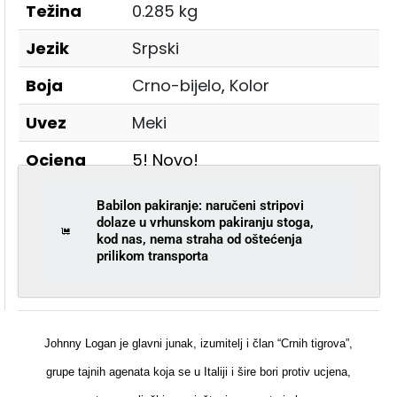
Težina
0.285 kg
Jezik
Srpski
Boja
Crno-bijelo
,
Kolor
Uvez
Meki
Ocjena
5! Novo!
Babilon pakiranje: naručeni stripovi
dolaze u vrhunskom pakiranju stoga,
kod nas, nema straha od oštećenja
prilikom transporta
Johnny Logan je glavni junak, izumitelj i član “Crnih tigrova”,
grupe tajnih agenata koja se u Italiji i šire bori protiv ucjena,