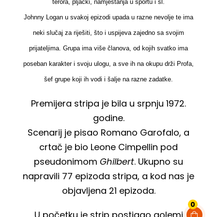
terora, pljački, namještanja u sportu i sl.
Johnny Logan u svakoj epizodi upada u razne nevolje te ima
neki slučaj za riješiti, što i uspijeva zajedno sa svojim
prijateljima. Grupa ima više članova, od kojih svatko ima
poseban karakter i svoju ulogu, a sve ih na okupu drži Profa,
šef grupe koji ih vodi i šalje na razne zadatke.
Premijera stripa je bila u srpnju 1972.
godine.
Scenarij je pisao Romano Garofalo, a
crtač je bio Leone Cimpellin pod
pseudonimom
Ghilbert
. Ukupno su
napravili 77 epizoda stripa, a kod nas je
objavljena 21 epizoda.
0
U početku je strip postigao golemi