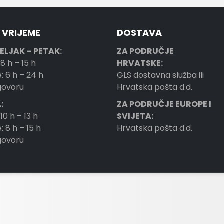
 VRIJEME
DOSTAVA
ELJAK – PETAK:
ZA PODRUČJE
 8 h – 15 h
HRVATSKE:
: 6 h – 24 h
GLS dostavna služba ili
ogovoru
Hrvatska pošta d.d.
:
ZA PODRUČJE EUROPE I
 10 h – 13 h
SVIJETA:
: 8 h – 15 h
Hrvatska pošta d.d.
ogovoru