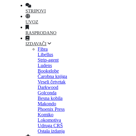
STRIPOVI
UVOZ
RASPRODANO
IZDAVAČI
Fibra
Libellus
Strip-agent
Ludens
Bookglobe
Čarobna knjiga
Veseli četvrtak
Darkwood
Golconda
Besna kobila
Makondo
Phoenix Press
Komiko
Lokomotiva
Udruga CRŠ
Ostala izdanja