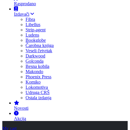
Rasprodano
Izdavači
Fibra
Libellus
Strip-agent
Ludens
Bookglobe
Čarobna knjiga
Veseli četvrtak
Darkwood
Golconda
Besna kobila
Makondo
Phoenix Press
Komiko
Lokomotiva
Udruga CRŠ
Ostala izdanja
Novosti
Akcija
My cart