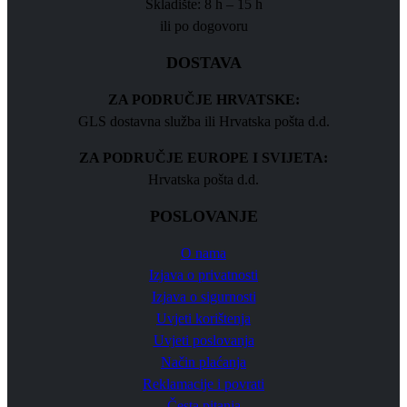
Skladište: 8 h – 15 h
ili po dogovoru
DOSTAVA
ZA PODRUČJE HRVATSKE:
GLS dostavna služba ili Hrvatska pošta d.d.
ZA PODRUČJE EUROPE I SVIJETA:
Hrvatska pošta d.d.
POSLOVANJE
O nama
Izjava o privatnosti
Izjava o sigurnosti
Uvjeti korištenja
Uvjeti poslovanja
Način plaćanja
Reklamacije i povrati
Česta pitanja