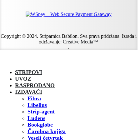
Copyright © 2024. Striparnica Babilon. Sva prava pridržana. Izrada i
održavanje:
Creative Media™
.
STRIPOVI
UVOZ
RASPRODANO
IZDAVAČI
Fibra
Libellus
Strip-agent
Ludens
Bookglobe
Čarobna knjiga
Veseli četvrtak