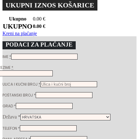
UKUPNI IZNOS KOŠARICE
Ukupno
0.00
€
UKUPNO
0.00
€
Kreni na plaćanje
PODACI ZA PLAĆANJE
IME
*
REZIME
*
ULICA I KUĆNI BROJ
*
POŠTANSKI BROJ
*
GRAD
*
Država
*
TELEFON
*