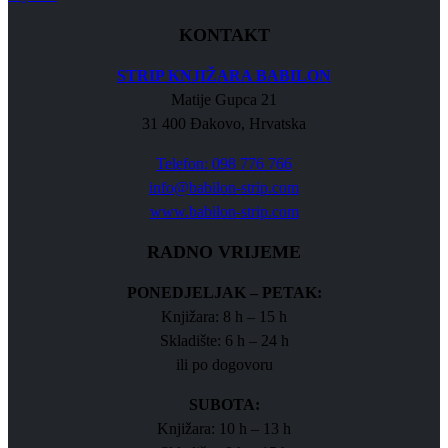
KONTAKT
STRIP KNJIŽARA BABILON
Matije Gupca 21
31 400 Đakovo, Hrvatska
Telefon: 098 776 766
info@babilon-strip.com
www.babilon-strip.com
RADNO VRIJEME
PONEDJELJAK – PETAK:
Knjižara: 8 h – 15 h
Skladište: 6 h – 24 h
ili po dogovoru
SUBOTA:
Knjižara: 10 h – 13 h