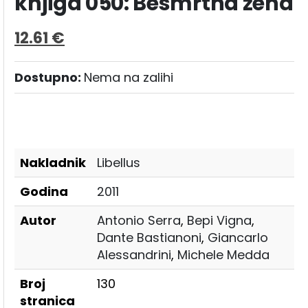
knjiga 050: Besmrtna žena
12.61
€
Dostupno:
Nema na zalihi
Nakladnik
Libellus
Godina
2011
Autor
Antonio Serra
,
Bepi Vigna
,
Dante Bastianoni
,
Giancarlo
Alessandrini
,
Michele Medda
Broj
130
stranica