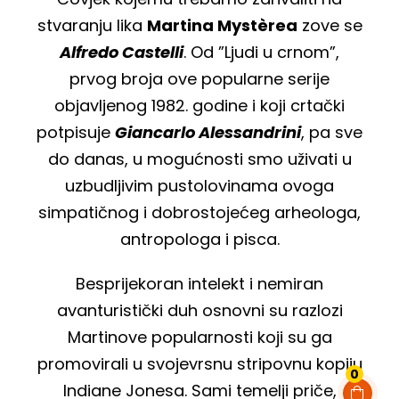
stvaranju lika
Martina Mystèrea
zove se
Alfredo Castelli
. Od ”Ljudi u crnom”,
prvog broja ove popularne serije
objavljenog 1982. godine i koji crtački
potpisuje
Giancarlo Alessandrini
, pa sve
do danas, u mogućnosti smo uživati u
uzbudljivim pustolovinama ovoga
simpatičnog i dobrostojećeg arheologa,
antropologa i pisca.
Besprijekoran intelekt i nemiran
avanturistički duh osnovni su razlozi
Martinove popularnosti koji su ga
promovirali u svojevrsnu stripovnu kopiju
0
Indiane Jonesa. Sami temelji priče,