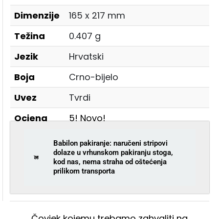
Dimenzije
165 x 217 mm
Težina
0.407 g
Jezik
Hrvatski
Boja
Crno-bijelo
Uvez
Tvrdi
Ocjena
5! Novo!
Babilon pakiranje: naručeni stripovi
dolaze u vrhunskom pakiranju stoga,
kod nas, nema straha od oštećenja
prilikom transporta
Čovjek kojemu trebamo zahvaliti na