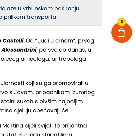
i dolaze u vrhunskom pakiranju
 prilikom transporta
0
 Castelli
. Od ”Ljudi u crnom”, prvog
 Alessandrini
, pa sve do danas, u
ojećeg arheologa, antropologa i
ularnosti koji su ga promovirali u
ljstvo s Javom, pripadnikom izumrlog
talni sukob s bivšim najboljim
misa djeluju obećavajuće.
rtina cijeli svijet, te briljantna
i status među stripofilima.