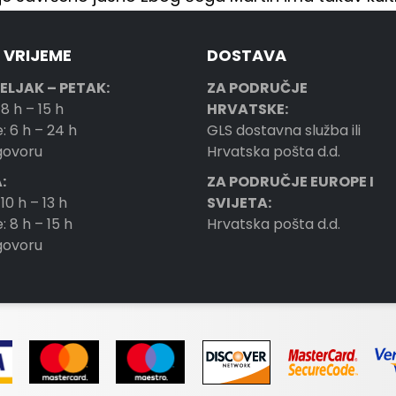
 VRIJEME
DOSTAVA
ELJAK – PETAK:
ZA PODRUČJE
 8 h – 15 h
HRVATSKE:
: 6 h – 24 h
GLS dostavna služba ili
ogovoru
Hrvatska pošta d.d.
:
ZA PODRUČJE EUROPE I
 10 h – 13 h
SVIJETA:
: 8 h – 15 h
Hrvatska pošta d.d.
ogovoru