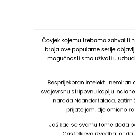
Čovjek kojemu trebamo zahvaliti n
broja ove popularne serije objavlj
mogućnosti smo uživati u uzbud
Besprijekoran intelekt i nemiran 
svojevrsnu stripovnu kopiju Indiane
naroda Neandertalaca, zatim ž
prijateljem, djelomično 
Još kad se svemu tome doda poligo
Castellijeva izvedba, onda