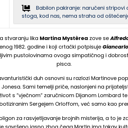
Babilon pakiranje: naručeni stripov
stoga, kod nas, nema straha od oštećenja
a stvaranju lika
Martina Mystèrea
zove se
Alfredo
enog 1982. godine i koji crtački potpisuje
Giancarlo
ljivim pustolovinama ovoga simpatičnog i dobrost
pisca.
avanturistički duh osnovni su razlozi Martinove pop
 Jonesa. Sami temelji priče, naslonjeni na prijate
ivot s ”vječnom” zaručnicom Dijanom Lombard te s
robotiziranim Sergejem Orloffom, već samo kao pre
n za rasvjetljavanje brojnih misterija, a to je za Ma
 je savršeno jasno zbog čega Martin ima takav kultn