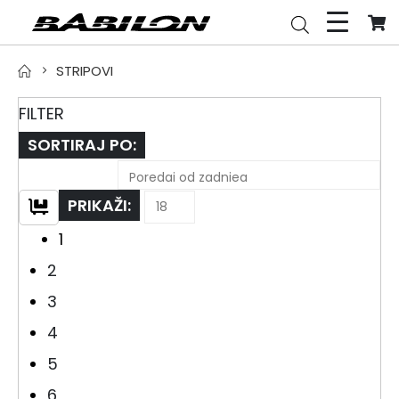
STRIPOVI
FILTER
SORTIRAJ PO:
PRIKAŽI:
1
2
3
4
5
6