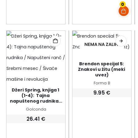
0
NEMA NA ZALIHI
Brendon specijal 5: 
Znakovi u žitu (meki 
uvez)
Forma B
Džeri Spring, knjiga 1 
9.95
€
(1-4):  Tajna 
napuštenog rudnika...
Golconda
26.41
€