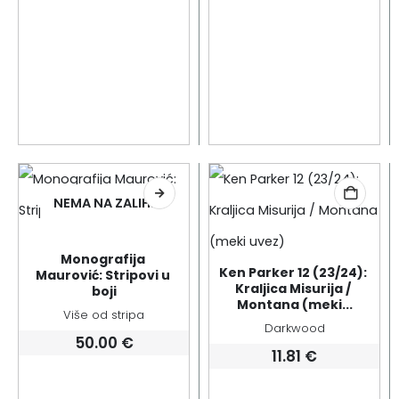
NEMA NA ZALIHI
Monografija 
Ken Parker 12 (23/24): 
Maurović: Stripovi u 
Kraljica Misurija / 
boji
Montana (meki...
Više od stripa
Darkwood
50.00
€
11.81
€