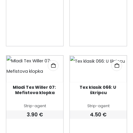
je:
10.80 €.
12.00 €.
Mladi Tex Willer 07: 
Tex klasik 066: U 
Mefistova klopka
škripcu
Strip-agent
Strip-agent
3.90
€
4.50
€