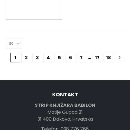
…
1
2
3
4
5
6
7
17
18
KONTAKT
STRIP KNJIŽARA BABILON
Matije Gupca 21
31 400 Đakovo, Hrvatska
Telefon: 098 776 766