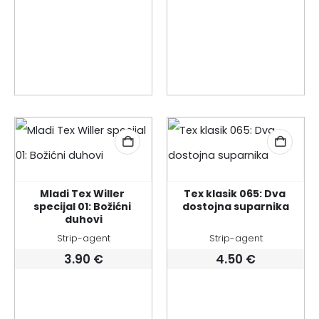
Mladi Tex Willer 
Tex klasik 065: Dva 
specijal 01: Božićni 
dostojna suparnika
duhovi
Strip-agent
Strip-agent
3.90
€
4.50
€