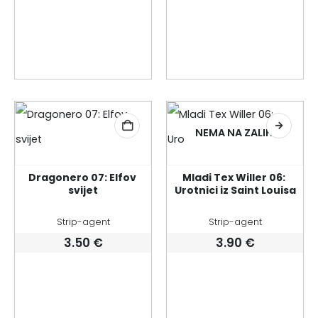
NEMA NA ZALIHI
Dragonero 07: Elfov 
Mladi Tex Willer 06: 
svijet
Urotnici iz Saint Louisa
Strip-agent
Strip-agent
3.50
€
3.90
€