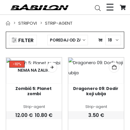
STRIPOVI
STRIP-AGENT
FILTER
-10%
NEMA NA ZALIHI
Zombić 5: Planet 
Dragonero 09: Dodir 
zombi
koji ubija
Strip-agent
Strip-agent
Izvorna
Trenutna
12.00
€
10.80
€
3.50
€
cijena
cijena
bila
je: