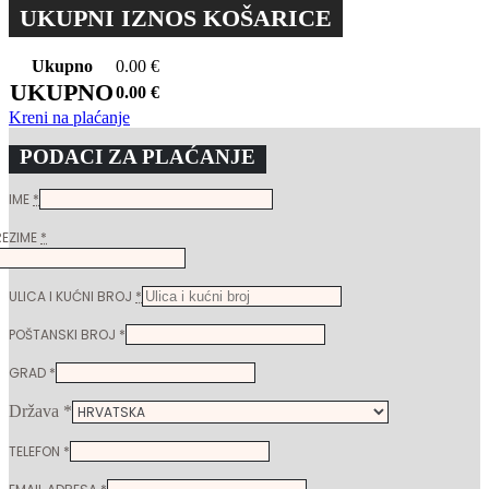
UKUPNI IZNOS KOŠARICE
Ukupno
0.00
€
UKUPNO
0.00
€
Kreni na plaćanje
PODACI ZA PLAĆANJE
IME
*
REZIME
*
ULICA I KUĆNI BROJ
*
POŠTANSKI BROJ
*
GRAD
*
Država
*
TELEFON
*