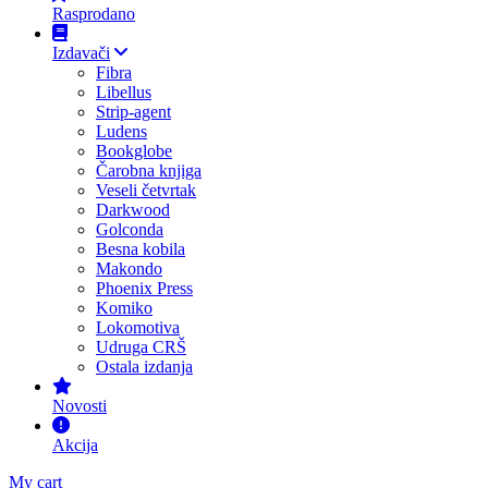
Rasprodano
Izdavači
Fibra
Libellus
Strip-agent
Ludens
Bookglobe
Čarobna knjiga
Veseli četvrtak
Darkwood
Golconda
Besna kobila
Makondo
Phoenix Press
Komiko
Lokomotiva
Udruga CRŠ
Ostala izdanja
Novosti
Akcija
My cart