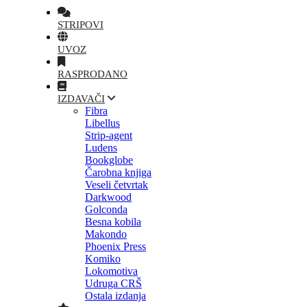
STRIPOVI
UVOZ
RASPRODANO
IZDAVAČI
Fibra
Libellus
Strip-agent
Ludens
Bookglobe
Čarobna knjiga
Veseli četvrtak
Darkwood
Golconda
Besna kobila
Makondo
Phoenix Press
Komiko
Lokomotiva
Udruga CRŠ
Ostala izdanja