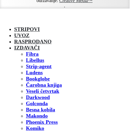
održavanje:
Creative Media™
.
STRIPOVI
UVOZ
RASPRODANO
IZDAVAČI
Fibra
Libellus
Strip-agent
Ludens
Bookglobe
Čarobna knjiga
Veseli četvrtak
Darkwood
Golconda
Besna kobila
Makondo
Phoenix Press
Komiko