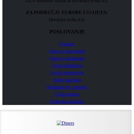
GLS dostavna služba ili Hrvatska pošta d.d.
ZA PODRUČJE EUROPE I SVIJETA:
Hrvatska pošta d.d.
POSLOVANJE
O nama
Izjava o privatnosti
Izjava o sigurnosti
Uvjeti korištenja
Uvjeti poslovanja
Način plaćanja
Reklamacije i povrati
Česta pitanja
Postavke kolačića