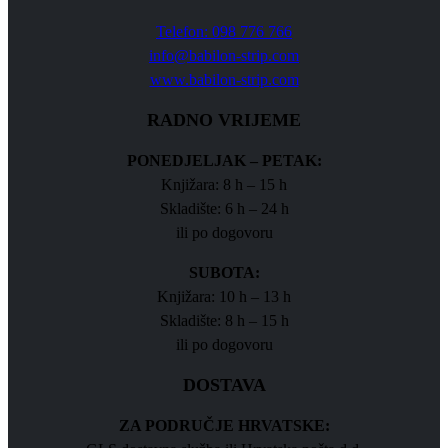
Telefon: 098 776 766
info@babilon-strip.com
www.babilon-strip.com
RADNO VRIJEME
PONEDJELJAK – PETAK:
Knjižara: 8 h – 15 h
Skladište: 6 h – 24 h
ili po dogovoru
SUBOTA:
Knjižara: 10 h – 13 h
Skladište: 8 h – 15 h
ili po dogovoru
DOSTAVA
ZA PODRUČJE HRVATSKE: