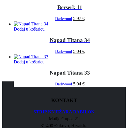
Berserk 11
5.97
€
Darkwood
Dodaj u košaricu
Napad Titana 34
5.04
€
Darkwood
Dodaj u košaricu
Napad Titana 33
5.04
€
Darkwood
KONTAKT
STRIP KNJIŽARA BABILON
Matije Gupca 21
31 400 Đakovo, Hrvatska