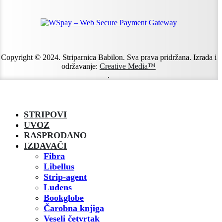
Copyright © 2024. Striparnica Babilon. Sva prava pridržana. Izrada i
održavanje:
Creative Media™
.
STRIPOVI
UVOZ
RASPRODANO
IZDAVAČI
Fibra
Libellus
Strip-agent
Ludens
Bookglobe
Čarobna knjiga
Veseli četvrtak