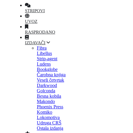
STRIPOVI
UVOZ
RASPRODANO
IZDAVAČI
Fibra
Libellus
Strip-agent
Ludens
Bookglobe
Čarobna knjiga
Veseli četvrtak
Darkwood
Golconda
Besna kobila
Makondo
Phoenix Press
Komiko
Lokomotiva
Udruga CRŠ
Ostala izdanja