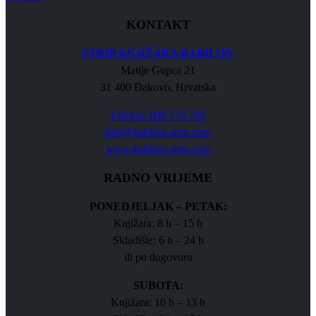
KONTAKT
STRIP KNJIŽARA BABILON
Matije Gupca 21
31 400 Đakovo, Hrvatska
Telefon: 098 776 766
info@babilon-strip.com
www.babilon-strip.com
RADNO VRIJEME
PONEDJELJAK – PETAK:
Knjižara: 8 h – 15 h
Skladište: 6 h – 24 h
ili po dogovoru
SUBOTA:
Knjižara: 10 h – 13 h