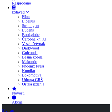
Rasprodano
Izdavači
Fibra
Libellus
Strip-agent
Ludens
Bookglobe
Čarobna knjiga
Veseli četvrtak
Darkwood
Golconda
Besna kobila
Makondo
Phoenix Press
Komiko
Lokomotiva
Udruga CRŠ
Ostala izdanja
Novosti
Akcija
My cart