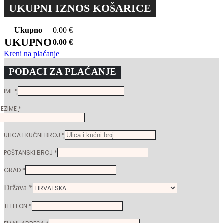
UKUPNI IZNOS KOŠARICE
Ukupno
0.00
€
UKUPNO
0.00
€
Kreni na plaćanje
PODACI ZA PLAĆANJE
IME
*
REZIME
*
ULICA I KUĆNI BROJ
*
POŠTANSKI BROJ
*
GRAD
*
Država
*
TELEFON
*