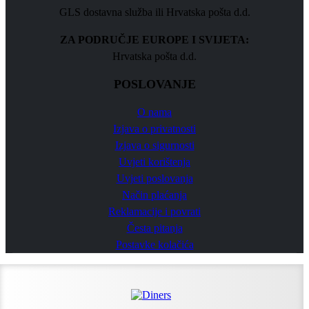
GLS dostavna služba ili Hrvatska pošta d.d.
ZA PODRUČJE EUROPE I SVIJETA:
Hrvatska pošta d.d.
POSLOVANJE
O nama
Izjava o privatnosti
Izjava o sigurnosti
Uvjeti korištenja
Uvjeti poslovanja
Način plaćanja
Reklamacije i povrati
Česta pitanja
Postavke kolačića