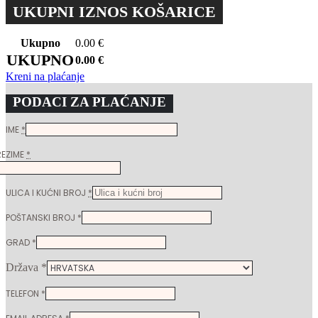
UKUPNI IZNOS KOŠARICE
Ukupno
0.00
€
UKUPNO
0.00
€
Kreni na plaćanje
PODACI ZA PLAĆANJE
IME
*
REZIME
*
ULICA I KUĆNI BROJ
*
POŠTANSKI BROJ
*
GRAD
*
Država
*
TELEFON
*