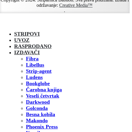
održavanje:
Creative Media™
.
STRIPOVI
UVOZ
RASPRODANO
IZDAVAČI
Fibra
Libellus
Strip-agent
Ludens
Bookglobe
Čarobna knjiga
Veseli četvrtak
Darkwood
Golconda
Besna kobila
Makondo
Phoenix Press