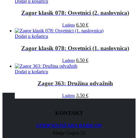
Dodaj u košaricu
Zagor klasik 078: Osvetnici (2. naslovnica)
6.50
€
Ludens
Dodaj u košaricu
Zagor klasik 078: Osvetnici (1. naslovnica)
6.50
€
Ludens
Dodaj u košaricu
Zagor 363: Družina odvažnih
3.50
€
Ludens
KONTAKT
STRIP KNJIŽARA BABILON
Matije Gupca 21