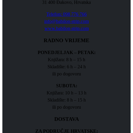
31 400 Đakovo, Hrvatska
Telefon: 098 776 766
info@babilon-strip.com
www.babilon-strip.com
RADNO VRIJEME
PONEDJELJAK – PETAK:
Knjižara: 8 h – 15 h
Skladište: 6 h – 24 h
ili po dogovoru
SUBOTA:
Knjižara: 10 h – 13 h
Skladište: 8 h – 15 h
ili po dogovoru
DOSTAVA
ZA PODRUČJE HRVATSKE: