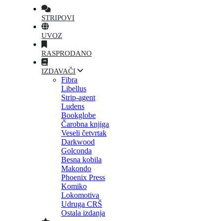
STRIPOVI
UVOZ
RASPRODANO
IZDAVAČI
Fibra
Libellus
Strip-agent
Ludens
Bookglobe
Čarobna knjiga
Veseli četvrtak
Darkwood
Golconda
Besna kobila
Makondo
Phoenix Press
Komiko
Lokomotiva
Udruga CRŠ
Ostala izdanja