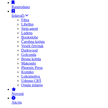
Rasprodano
Izdavači
Fibra
Libellus
Strip-agent
Ludens
Bookglobe
Čarobna knjiga
Veseli četvrtak
Darkwood
Golconda
Besna kobila
Makondo
Phoenix Press
Komiko
Lokomotiva
Udruga CRŠ
Ostala izdanja
Novosti
Akcija