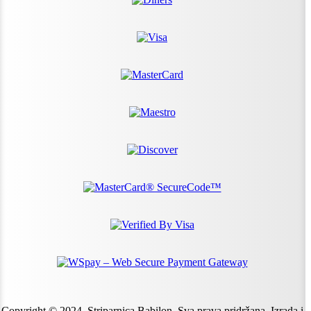
Copyright © 2024. Striparnica Babilon. Sva prava pridržana. Izrada i