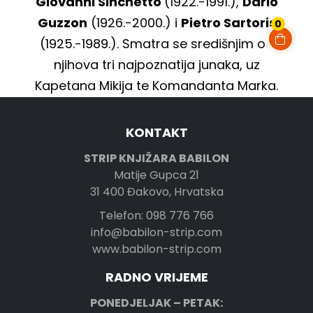
Giovanni Sinchetto
(1922.-1991.),
Dario
Guzzon
(1926.-2000.) i
Pietro Sartoris
0
(1925.-1989.). Smatra se središnjim od
njihova tri najpoznatija junaka, uz
Kapetana Mikija te Komandanta Marka.
KONTAKT
STRIP KNJIŽARA BABILON
Matije Gupca 21
31 400 Đakovo, Hrvatska
Telefon: 098 776 766
info@babilon-strip.com
www.babilon-strip.com
RADNO VRIJEME
PONEDJELJAK – PETAK: