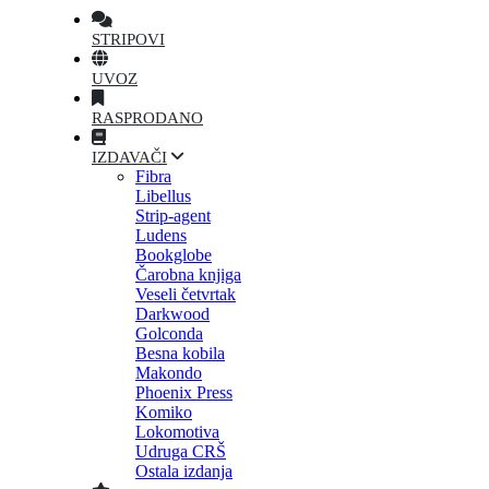
STRIPOVI
UVOZ
RASPRODANO
IZDAVAČI
Fibra
Libellus
Strip-agent
Ludens
Bookglobe
Čarobna knjiga
Veseli četvrtak
Darkwood
Golconda
Besna kobila
Makondo
Phoenix Press
Komiko
Lokomotiva
Udruga CRŠ
Ostala izdanja