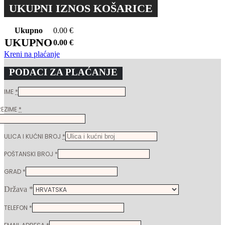
UKUPNI IZNOS KOŠARICE
Ukupno
0.00
€
UKUPNO
0.00
€
Kreni na plaćanje
PODACI ZA PLAĆANJE
IME
*
REZIME
*
ULICA I KUĆNI BROJ
*
POŠTANSKI BROJ
*
GRAD
*
Država
*
TELEFON
*