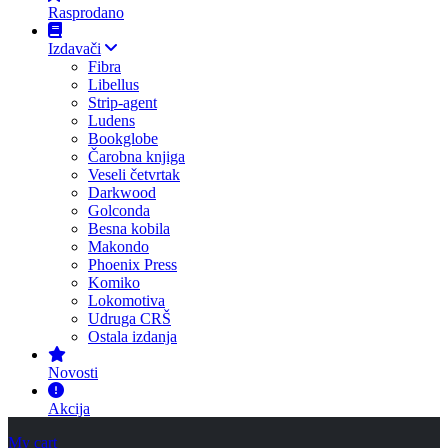
Rasprodano
Izdavači
Fibra
Libellus
Strip-agent
Ludens
Bookglobe
Čarobna knjiga
Veseli četvrtak
Darkwood
Golconda
Besna kobila
Makondo
Phoenix Press
Komiko
Lokomotiva
Udruga CRŠ
Ostala izdanja
Novosti
Akcija
My cart