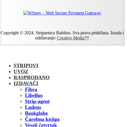
Copyright © 2024. Striparnica Babilon. Sva prava pridržana. Izrada i
održavanje:
Creative Media™
.
STRIPOVI
UVOZ
RASPRODANO
IZDAVAČI
Fibra
Libellus
Strip-agent
Ludens
Bookglobe
Čarobna knjiga
Veseli četvrtak