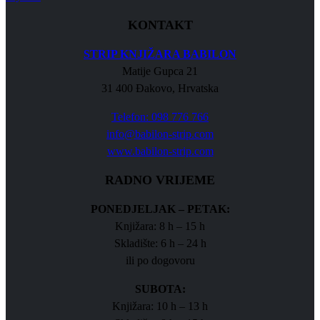
KONTAKT
STRIP KNJIŽARA BABILON
Matije Gupca 21
31 400 Đakovo, Hrvatska
Telefon: 098 776 766
info@babilon-strip.com
www.babilon-strip.com
RADNO VRIJEME
PONEDJELJAK – PETAK:
Knjižara: 8 h – 15 h
Skladište: 6 h – 24 h
ili po dogovoru
SUBOTA:
Knjižara: 10 h – 13 h