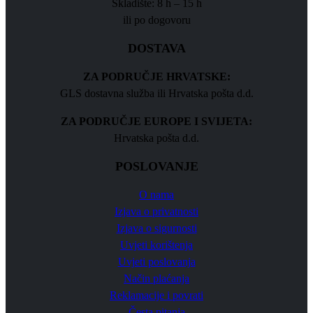
Skladište: 8 h – 15 h
ili po dogovoru
DOSTAVA
ZA PODRUČJE HRVATSKE:
GLS dostavna služba ili Hrvatska pošta d.d.
ZA PODRUČJE EUROPE I SVIJETA:
Hrvatska pošta d.d.
POSLOVANJE
O nama
Izjava o privatnosti
Izjava o sigurnosti
Uvjeti korištenja
Uvjeti poslovanja
Način plaćanja
Reklamacije i povrati
Česta pitanja