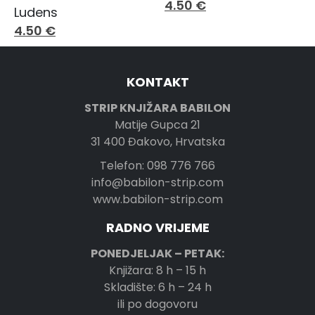
4.50
€
Ludens
4.50
€
KONTAKT
STRIP KNJIŽARA BABILON
Matije Gupca 21
31 400 Đakovo, Hrvatska
Telefon: 098 776 766
info@babilon-strip.com
www.babilon-strip.com
RADNO VRIJEME
PONEDJELJAK – PETAK:
Knjižara: 8 h – 15 h
Skladište: 6 h – 24 h
ili po dogovoru