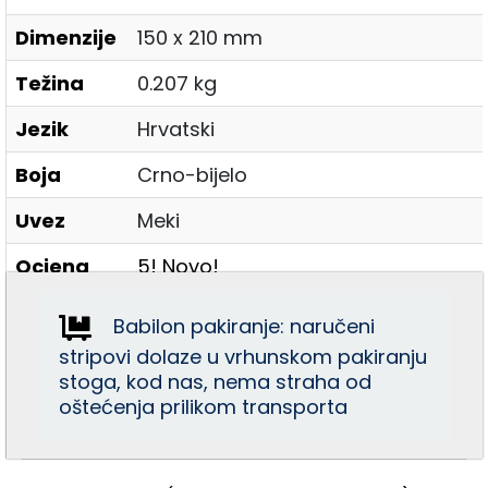
Dimenzije
150 x 210 mm
Težina
0.207 kg
Jezik
Hrvatski
Boja
Crno-bijelo
Uvez
Meki
Ocjena
5! Novo!
Babilon pakiranje: naručeni
stripovi dolaze u vrhunskom pakiranju
stoga, kod nas, nema straha od
oštećenja prilikom transporta