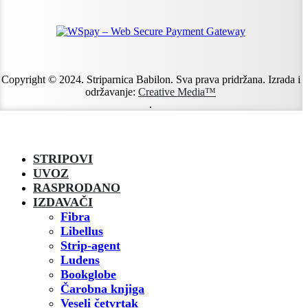
Copyright © 2024. Striparnica Babilon. Sva prava pridržana. Izrada i
održavanje:
Creative Media™
.
STRIPOVI
UVOZ
RASPRODANO
IZDAVAČI
Fibra
Libellus
Strip-agent
Ludens
Bookglobe
Čarobna knjiga
Veseli četvrtak