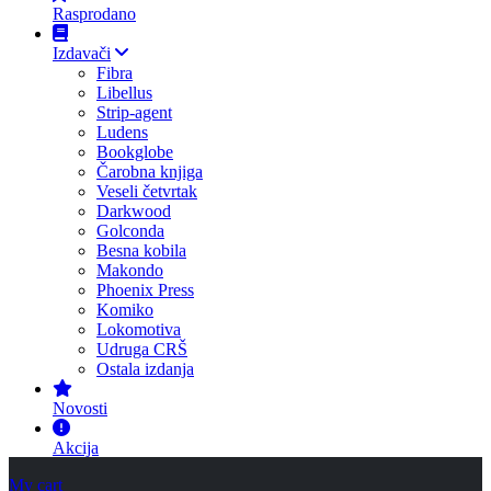
Rasprodano
Izdavači
Fibra
Libellus
Strip-agent
Ludens
Bookglobe
Čarobna knjiga
Veseli četvrtak
Darkwood
Golconda
Besna kobila
Makondo
Phoenix Press
Komiko
Lokomotiva
Udruga CRŠ
Ostala izdanja
Novosti
Akcija
My cart