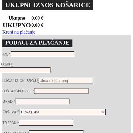
UKUPNI IZNOS KOŠARICE
Ukupno
0.00
€
UKUPNO
0.00
€
Kreni na plaćanje
PODACI ZA PLAĆANJE
IME
*
REZIME
*
ULICA I KUĆNI BROJ
*
POŠTANSKI BROJ
*
GRAD
*
Država
*
TELEFON
*