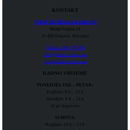
KONTAKT
STRIP KNJIŽARA BABILON
Matije Gupca 21
31 400 Đakovo, Hrvatska
Telefon: 098 776 766
info@babilon-strip.com
www.babilon-strip.com
RADNO VRIJEME
PONEDJELJAK – PETAK:
Knjižara: 8 h – 15 h
Skladište: 6 h – 24 h
ili po dogovoru
SUBOTA:
Knjižara: 10 h – 13 h