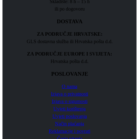
Skladište: 8 h – 15 h
ili po dogovoru
DOSTAVA
ZA PODRUČJE HRVATSKE:
GLS dostavna služba ili Hrvatska pošta d.d.
ZA PODRUČJE EUROPE I SVIJETA:
Hrvatska pošta d.d.
POSLOVANJE
O nama
Izjava o privatnosti
Izjava o sigurnosti
Uvjeti korištenja
Uvjeti poslovanja
Način plaćanja
Reklamacije i povrati
Česta pitanja