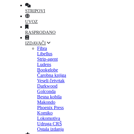
STRIPOVI
UVOZ
RASPRODANO
IZDAVAČI
Fibra
Libellus
Strip-agent
Ludens
Bookglobe
Čarobna knjiga
Veseli četvrtak
Darkwood
Golconda
Besna kobila
Makondo
Phoenix Press
Komiko
Lokomotiva
Udruga CRŠ
Ostala izdanja