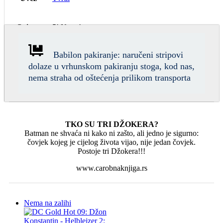
Ocjena
5! Novo!
Babilon pakiranje: naručeni stripovi
dolaze u vrhunskom pakiranju stoga, kod nas,
nema straha od oštećenja prilikom transporta
TKO SU TRI DŽOKERA?
Batman ne shvaća ni kako ni zašto, ali jedno je sigurno:
čovjek kojeg je cijelog života vijao, nije jedan čovjek.
Postoje tri Džokera!!!
www.carobnaknjiga.rs
Nema na zalihi