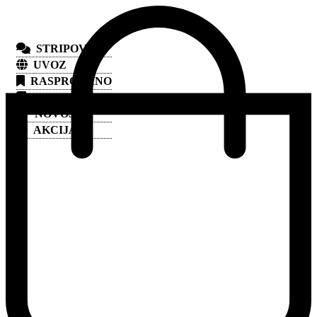
STRIPOVI
UVOZ
RASPRODANO
IZDAVAČI
NOVOSTI
AKCIJA