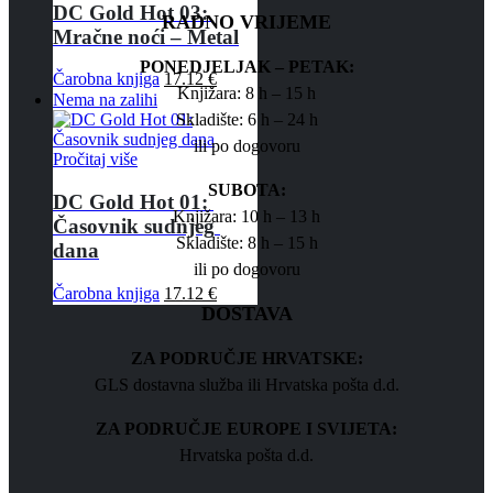
DC Gold Hot 03: 
RADNO VRIJEME
Mračne noći – Metal
PONEDJELJAK – PETAK:
Čarobna knjiga
17.12
€
Knjižara: 8 h – 15 h
Nema na zalihi
Skladište: 6 h – 24 h
ili po dogovoru
Pročitaj više
SUBOTA:
DC Gold Hot 01: 
Knjižara: 10 h – 13 h
Časovnik sudnjeg 
Skladište: 8 h – 15 h
dana
ili po dogovoru
Čarobna knjiga
17.12
€
DOSTAVA
ZA PODRUČJE HRVATSKE:
GLS dostavna služba ili Hrvatska pošta d.d.
ZA PODRUČJE EUROPE I SVIJETA:
Hrvatska pošta d.d.