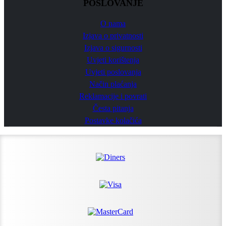
POSLOVANJE
O nama
Izjava o privatnosti
Izjava o sigurnosti
Uvjeti korištenja
Uvjeti poslovanja
Način plaćanja
Reklamacije i povrati
Česta pitanja
Postavke kolačića