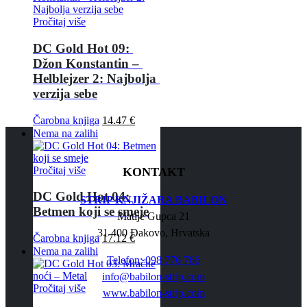
Pročitaj više
DC Gold Hot 09: 
Džon Konstantin – 
Helblejzer 2: Najbolja 
verzija sebe
Čarobna knjiga
14.47
€
Nema na zalihi
Pročitaj više
KONTAKT
DC Gold Hot 04: 
STRIP KNJIŽARA BABILON
Betmen koji se smeje
Matije Gupca 21
31 400 Đakovo, Hrvatska
Čarobna knjiga
17.12
€
Nema na zalihi
Telefon: 098 776 766
info@babilon-strip.com
Pročitaj više
www.babilon-strip.com