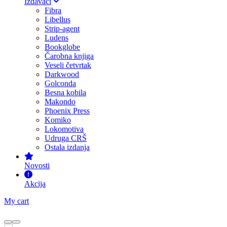
Izdavači
Fibra
Libellus
Strip-agent
Ludens
Bookglobe
Čarobna knjiga
Veseli četvrtak
Darkwood
Golconda
Besna kobila
Makondo
Phoenix Press
Komiko
Lokomotiva
Udruga CRŠ
Ostala izdanja
Novosti
Akcija
My cart