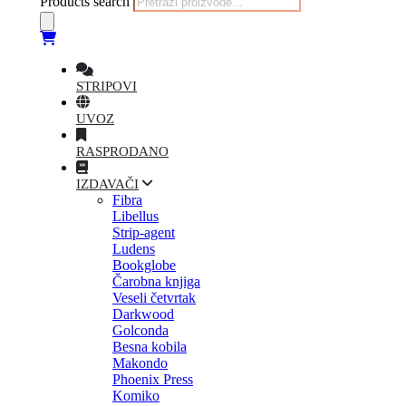
Products search
STRIPOVI
UVOZ
RASPRODANO
IZDAVAČI
Fibra
Libellus
Strip-agent
Ludens
Bookglobe
Čarobna knjiga
Veseli četvrtak
Darkwood
Golconda
Besna kobila
Makondo
Phoenix Press
Komiko