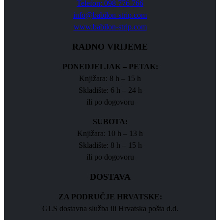
Telefon: 098 776 766
info@babilon-strip.com
www.babilon-strip.com
RADNO VRIJEME
PONEDJELJAK – PETAK:
Knjižara: 8 h – 15 h
Skladište: 6 h – 24 h
ili po dogovoru
SUBOTA:
Knjižara: 10 h – 13 h
Skladište: 8 h – 15 h
ili po dogovoru
DOSTAVA
ZA PODRUČJE HRVATSKE:
GLS dostavna služba ili Hrvatska pošta d.d.