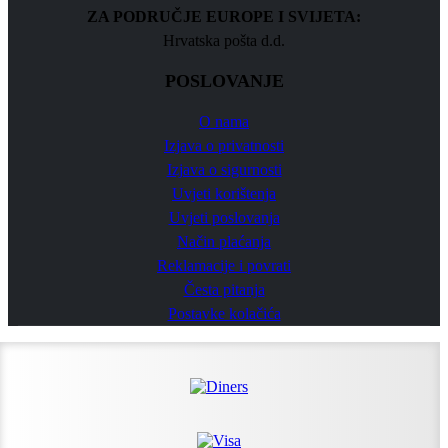
ZA PODRUČJE EUROPE I SVIJETA:
Hrvatska pošta d.d.
POSLOVANJE
O nama
Izjava o privatnosti
Izjava o sigurnosti
Uvjeti korištenja
Uvjeti poslovanja
Način plaćanja
Reklamacije i povrati
Česta pitanja
Postavke kolačića