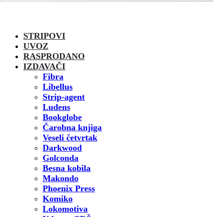
STRIPOVI
UVOZ
RASPRODANO
IZDAVAČI
Fibra
Libellus
Strip-agent
Ludens
Bookglobe
Čarobna knjiga
Veseli četvrtak
Darkwood
Golconda
Besna kobila
Makondo
Phoenix Press
Komiko
Lokomotiva