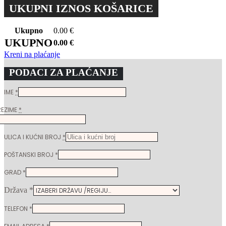
UKUPNI IZNOS KOŠARICE
Ukupno
0.00
€
UKUPNO
0.00
€
Kreni na plaćanje
PODACI ZA PLAĆANJE
IME
*
REZIME
*
ULICA I KUĆNI BROJ
*
POŠTANSKI BROJ
*
GRAD
*
Država
*
TELEFON
*