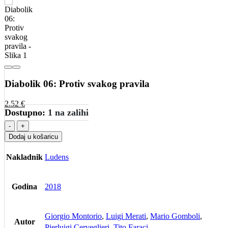
Diabolik 06: Protiv svakog pravila
2.52
€
Dostupno:
1 na zalihi
-
+
Dodaj u košaricu
Nakladnik
Ludens
Godina
2018
Giorgio Montorio
,
Luigi Merati
,
Mario Gomboli
,
Autor
Pierluigi Cerveglieri
,
Tito Faraci