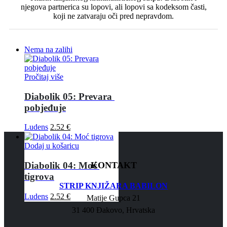
njegova partnerica su lopovi, ali lopovi sa kodeksom časti,
koji ne zatvaraju oči pred nepravdom.
Nema na zalihi
Pročitaj više
Diabolik 05: Prevara 
pobjeđuje
Ludens
2.52
€
Dodaj u košaricu
Diabolik 04: Moć 
KONTAKT
tigrova
STRIP KNJIŽARA BABILON
Ludens
2.52
€
Matije Gupca 21
31 400 Đakovo, Hrvatska