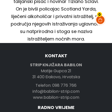
talijanski pisac i novinar Tiziano Sclavi.
On je bivši policajac Scotland Yarda,
0
liječeni alkoholičar i privatni istražitelj, no
područja njegovih istraživanja uglavnom
su natprirodna i stoga se naziva
istražiteljem noćnih mora.
KONTAKT
STRIP KNJIŽARA BABILON
Matije Gupca 21
31 400 Đakovo, Hrvatska
Telefon: 098 776 766
info@babilon-strip.com
www.babilon-strip.com
RADNO VRIJEME