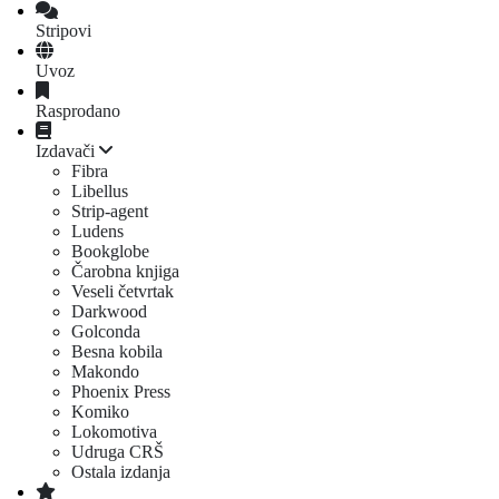
Stripovi
Uvoz
Rasprodano
Izdavači
Fibra
Libellus
Strip-agent
Ludens
Bookglobe
Čarobna knjiga
Veseli četvrtak
Darkwood
Golconda
Besna kobila
Makondo
Phoenix Press
Komiko
Lokomotiva
Udruga CRŠ
Ostala izdanja