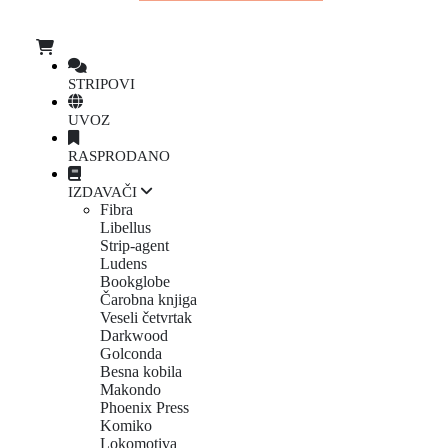
STRIPOVI
UVOZ
RASPRODANO
IZDAVAČI
Fibra
Libellus
Strip-agent
Ludens
Bookglobe
Čarobna knjiga
Veseli četvrtak
Darkwood
Golconda
Besna kobila
Makondo
Phoenix Press
Komiko
Lokomotiva