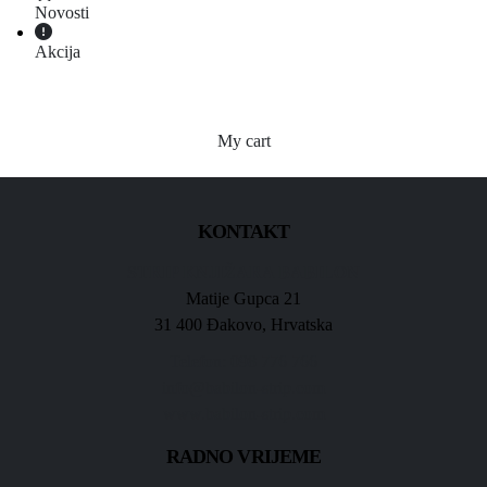
Novosti
Akcija
My cart
KONTAKT
STRIP KNJIŽARA BABILON
Matije Gupca 21
31 400 Đakovo, Hrvatska
Telefon: 098 776 766
info@babilon-strip.com
www.babilon-strip.com
RADNO VRIJEME