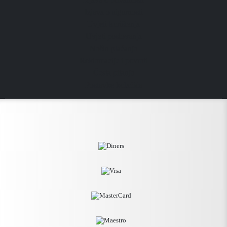
Izjava o sigurnosti
Uvjeti korištenja
Uvjeti poslovanja
Način plaćanja
Reklamacije i povrati
Česta pitanja
Postavke kolačića