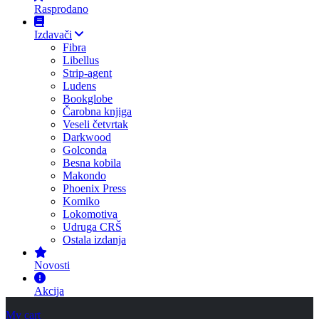
Rasprodano
Izdavači
Fibra
Libellus
Strip-agent
Ludens
Bookglobe
Čarobna knjiga
Veseli četvrtak
Darkwood
Golconda
Besna kobila
Makondo
Phoenix Press
Komiko
Lokomotiva
Udruga CRŠ
Ostala izdanja
Novosti
Akcija
My cart