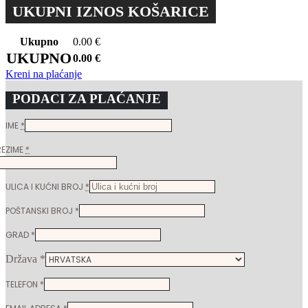
UKUPNI IZNOS KOŠARICE
Ukupno
0.00
€
UKUPNO
0.00
€
Kreni na plaćanje
PODACI ZA PLAĆANJE
IME
*
REZIME
*
ULICA I KUĆNI BROJ
*
POŠTANSKI BROJ
*
GRAD
*
Država
*
TELEFON
*