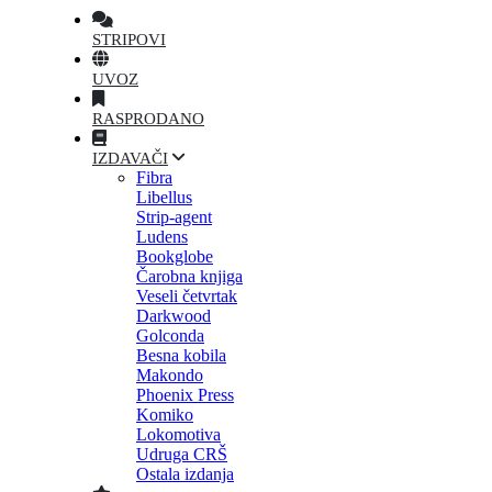
STRIPOVI
UVOZ
RASPRODANO
IZDAVAČI
Fibra
Libellus
Strip-agent
Ludens
Bookglobe
Čarobna knjiga
Veseli četvrtak
Darkwood
Golconda
Besna kobila
Makondo
Phoenix Press
Komiko
Lokomotiva
Udruga CRŠ
Ostala izdanja