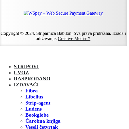
Copyright © 2024. Striparnica Babilon. Sva prava pridržana. Izrada i
održavanje:
Creative Media™
.
STRIPOVI
UVOZ
RASPRODANO
IZDAVAČI
Fibra
Libellus
Strip-agent
Ludens
Bookglobe
Čarobna knjiga
Veseli četvrtak