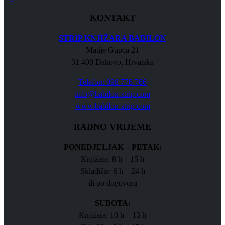
KONTAKT
STRIP KNJIŽARA BABILON
Matije Gupca 21
31 400 Đakovo, Hrvatska
Telefon: 098 776 766
info@babilon-strip.com
www.babilon-strip.com
RADNO VRIJEME
PONEDJELJAK – PETAK:
Knjižara: 8 h – 15 h
Skladište: 6 h – 24 h
ili po dogovoru
SUBOTA:
Knjižara: 10 h – 13 h