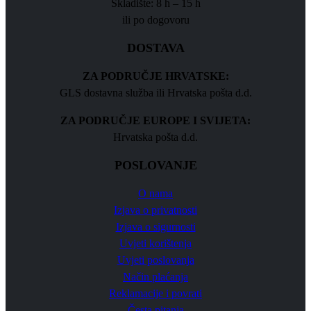
Skladište: 8 h – 15 h
ili po dogovoru
DOSTAVA
ZA PODRUČJE HRVATSKE:
GLS dostavna služba ili Hrvatska pošta d.d.
ZA PODRUČJE EUROPE I SVIJETA:
Hrvatska pošta d.d.
POSLOVANJE
O nama
Izjava o privatnosti
Izjava o sigurnosti
Uvjeti korištenja
Uvjeti poslovanja
Način plaćanja
Reklamacije i povrati
Česta pitanja