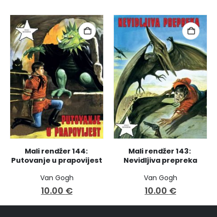
Mali rendžer 144: 
Mali rendžer 143: 
Putovanje u prapovijest
Nevidljiva prepreka
Van Gogh
Van Gogh
10.00
€
10.00
€