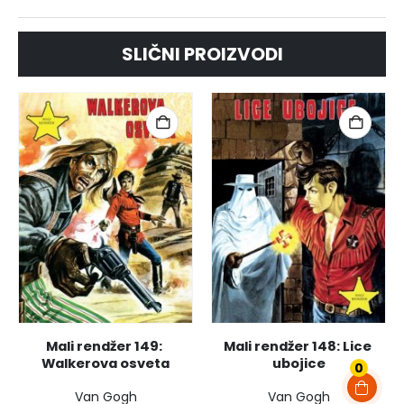
SLIČNI PROIZVODI
Mali rendžer 149: 
Mali rendžer 148: Lice 
Walkerova osveta
ubojice
0
Van Gogh
Van Gogh