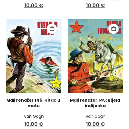
10.00
€
10.00
€
Mali rendžer 146: Hitac u 
Mali rendžer 145: Bijela 
metu
indijanka
Van Gogh
Van Gogh
10.00
€
10.00
€