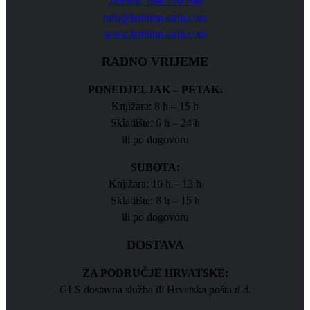
Telefon: 098 776 766
info@babilon-strip.com
www.babilon-strip.com
RADNO VRIJEME
PONEDJELJAK – PETAK:
Knjižara: 8 h – 15 h
Skladište: 6 h – 24 h
ili po dogovoru
SUBOTA:
Knjižara: 10 h – 13 h
Skladište: 8 h – 15 h
ili po dogovoru
DOSTAVA
ZA PODRUČJE HRVATSKE:
GLS dostavna služba ili Hrvatska pošta d.d.