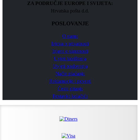
ZA PODRUČJE EUROPE I SVIJETA:
Hrvatska pošta d.d.
POSLOVANJE
O nama
Izjava o privatnosti
Izjava o sigurnosti
Uvjeti korištenja
Uvjeti poslovanja
Način plaćanja
Reklamacije i povrati
Česta pitanja
Postavke kolačića