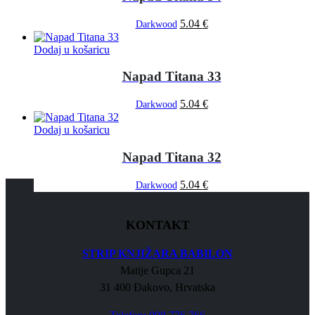
5.04
€
Darkwood
Dodaj u košaricu
Napad Titana 33
5.04
€
Darkwood
Dodaj u košaricu
Napad Titana 32
5.04
€
Darkwood
KONTAKT
STRIP KNJIŽARA BABILON
Matije Gupca 21
31 400 Đakovo, Hrvatska