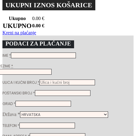
UKUPNI IZNOS KOŠARICE
Ukupno
0.00
€
UKUPNO
0.00
€
Kreni na plaćanje
PODACI ZA PLAĆANJE
IME
*
REZIME
*
ULICA I KUĆNI BROJ
*
POŠTANSKI BROJ
*
GRAD
*
Država
*
TELEFON
*