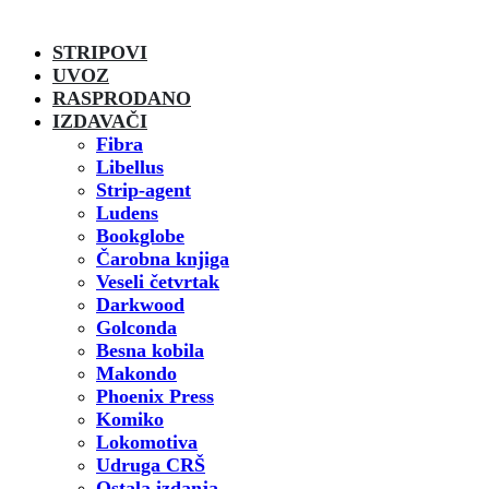
STRIPOVI
UVOZ
RASPRODANO
IZDAVAČI
Fibra
Libellus
Strip-agent
Ludens
Bookglobe
Čarobna knjiga
Veseli četvrtak
Darkwood
Golconda
Besna kobila
Makondo
Phoenix Press
Komiko
Lokomotiva
Udruga CRŠ
Ostala izdanja