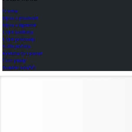
O nama
Izjava o privatnosti
Izjava o sigurnosti
Uvjeti korištenja
Uvjeti poslovanja
Način plaćanja
Reklamacije i povrati
Česta pitanja
Postavke kolačića