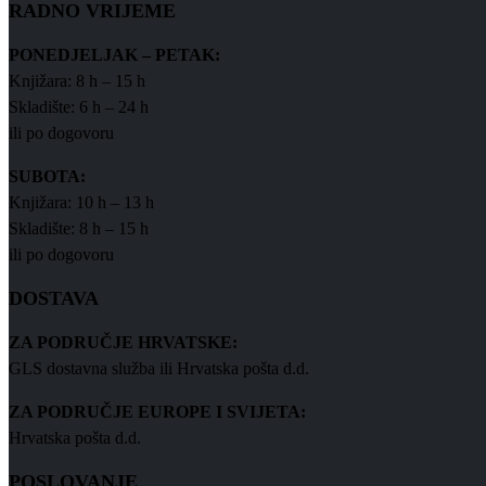
RADNO VRIJEME
PONEDJELJAK – PETAK:
Knjižara: 8 h – 15 h
Skladište: 6 h – 24 h
ili po dogovoru
SUBOTA:
Knjižara: 10 h – 13 h
Skladište: 8 h – 15 h
ili po dogovoru
DOSTAVA
ZA PODRUČJE HRVATSKE:
GLS dostavna služba ili Hrvatska pošta d.d.
ZA PODRUČJE EUROPE I SVIJETA:
Hrvatska pošta d.d.
POSLOVANJE