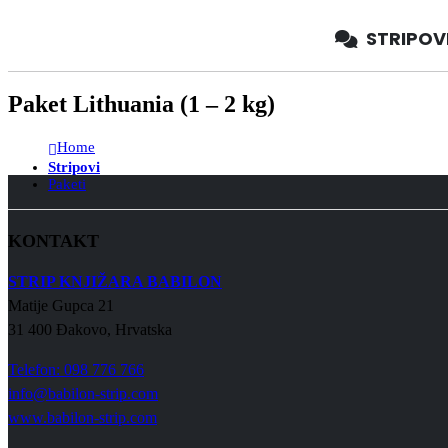
STRIPOV
Paket Lithuania (1 – 2 kg)
Home
Stripovi
Paketi
KONTAKT
STRIP KNJIŽARA BABILON
Matije Gupca 21
31 400 Đakovo, Hrvatska
Telefon: 098 776 766
info@babilon-strip.com
www.babilon-strip.com