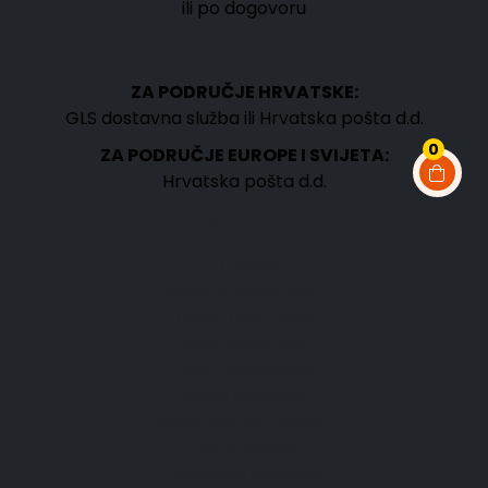
ili po dogovoru
DOSTAVA
ZA PODRUČJE HRVATSKE:
GLS dostavna služba ili Hrvatska pošta d.d.
0
ZA PODRUČJE EUROPE I SVIJETA:
Hrvatska pošta d.d.
POSLOVANJE
O nama
Izjava o privatnosti
Izjava o sigurnosti
Uvjeti korištenja
Uvjeti poslovanja
Način plaćanja
Reklamacije i povrati
Česta pitanja
Postavke kolačića