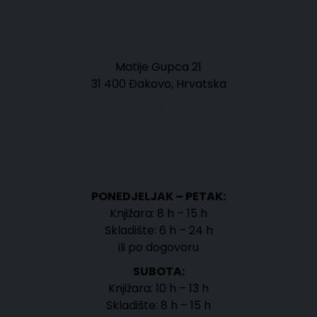
KONTAKT
STRIP KNJIŽARA BABILON
Matije Gupca 21
31 400 Đakovo, Hrvatska
Telefon: 098 776 766
info@babilon-strip.com
www.babilon-strip.com
RADNO VRIJEME
PONEDJELJAK – PETAK:
Knjižara: 8 h – 15 h
Skladište: 6 h – 24 h
ili po dogovoru
SUBOTA:
Knjižara: 10 h – 13 h
Skladište: 8 h – 15 h