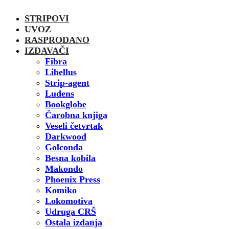
STRIPOVI
UVOZ
RASPRODANO
IZDAVAČI
Fibra
Libellus
Strip-agent
Ludens
Bookglobe
Čarobna knjiga
Veseli četvrtak
Darkwood
Golconda
Besna kobila
Makondo
Phoenix Press
Komiko
Lokomotiva
Udruga CRŠ
Ostala izdanja