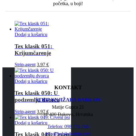
početka, u boji!
Dodaj u košaricu
Tex klasik 051: 
Krijumčarenje
Strip-agent
3.97
€
Dodaj u košaricu
KONTAKT
Tex klasik 050: U 
podzemlju dvorca
STRIP KNJIŽARA BABILON
Matije Gupca 21
Strip-agent
3.97
€
31 400 Đakovo, Hrvatska
Dodaj u košaricu
Telefon: 098 776 766
info@babilon-strip.com
Tex klasik 049: Crveni 