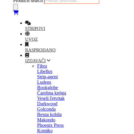
Products search
STRIPOVI
UVOZ
RASPRODANO
IZDAVAČI
Fibra
Libellus
Strip-agent
Ludens
Bookglobe
Čarobna knjiga
Veseli četvrtak
Darkwood
Golconda
Besna kobila
Makondo
Phoenix Press
Komiko