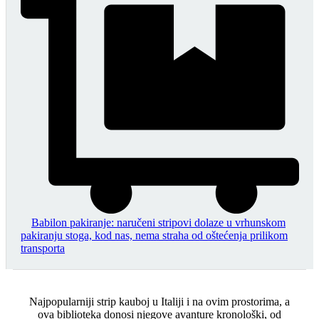
Babilon pakiranje: naručeni stripovi dolaze u vrhunskom
pakiranju stoga, kod nas, nema straha od oštećenja prilikom
transporta
Najpopularniji strip kauboj u Italiji i na ovim prostorima, a
ova biblioteka donosi njegove avanture kronološki, od