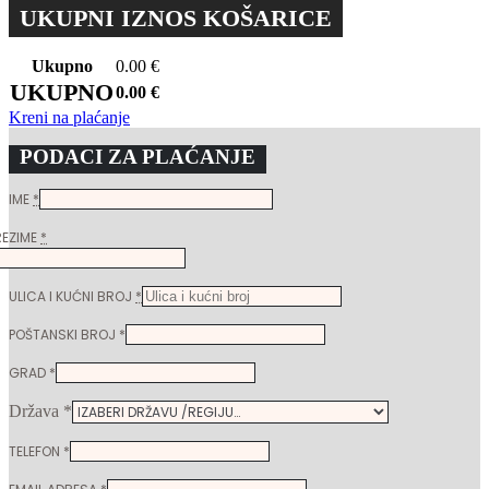
UKUPNI IZNOS KOŠARICE
Ukupno
0.00
€
UKUPNO
0.00
€
Kreni na plaćanje
PODACI ZA PLAĆANJE
IME
*
REZIME
*
ULICA I KUĆNI BROJ
*
POŠTANSKI BROJ
*
GRAD
*
Država
*
TELEFON
*