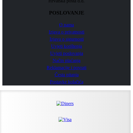
Hrvatska pošta d.d.
POSLOVANJE
O nama
Izjava o privatnosti
Izjava o sigurnosti
Uvjeti korištenja
Uvjeti poslovanja
Način plaćanja
Reklamacije i povrati
Česta pitanja
Postavke kolačića