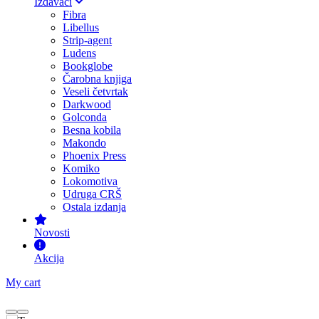
Izdavači
Fibra
Libellus
Strip-agent
Ludens
Bookglobe
Čarobna knjiga
Veseli četvrtak
Darkwood
Golconda
Besna kobila
Makondo
Phoenix Press
Komiko
Lokomotiva
Udruga CRŠ
Ostala izdanja
Novosti
Akcija
My cart