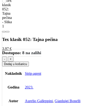
Tex klasik 052: Tajna pećina
3.97
€
Dostupno:
8 na zalihi
-
+
Dodaj u košaricu
Nakladnik
Strip-agent
Godina
2023.
Autor
Aurelio Galleppini
,
Gianluigi Bonelli