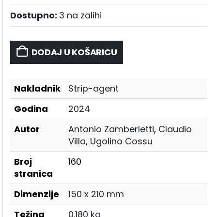
Dostupno:
3 na zalihi
DODAJ U KOŠARICU
Nakladnik
Strip-agent
Godina
2024
Autor
Antonio Zamberletti
,
Claudio
Villa
,
Ugolino Cossu
Broj
160
stranica
Dimenzije
150 x 210 mm
Težina
0.180 kg