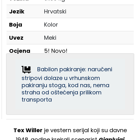
Jezik
Hrvatski
Boja
Kolor
Uvez
Meki
Ocjena
5! Novo!
Babilon pakiranje: naručeni
stripovi dolaze u vrhunskom
pakiranju stoga, kod nas, nema
straha od oštećenja prilikom
transporta
Tex Willer
je vestern serijal koji su davne
1948. godine kreirali scenarist
Gianluigi