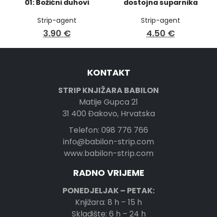
01: Božićni duhovi
dostojna suparnika
Strip-agent
Strip-agent
3.90
€
4.50
€
KONTAKT
STRIP KNJIŽARA BABILON
Matije Gupca 21
31 400 Đakovo, Hrvatska
Telefon: 098 776 766
info@babilon-strip.com
www.babilon-strip.com
RADNO VRIJEME
PONEDJELJAK – PETAK:
Knjižara: 8 h – 15 h
Skladište: 6 h – 24 h