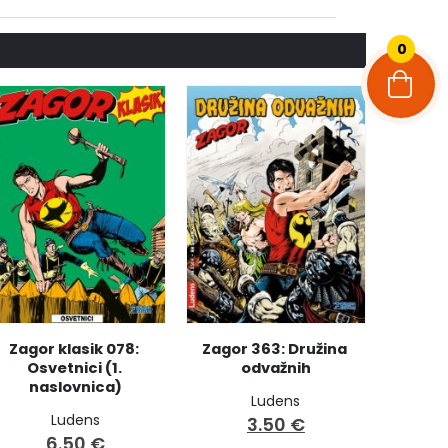
0
Zagor klasik 078: 
Zagor 363: Družina 
Osvetnici (1. 
odvažnih
naslovnica)
Ludens
Ludens
3.50
€
6.50
€