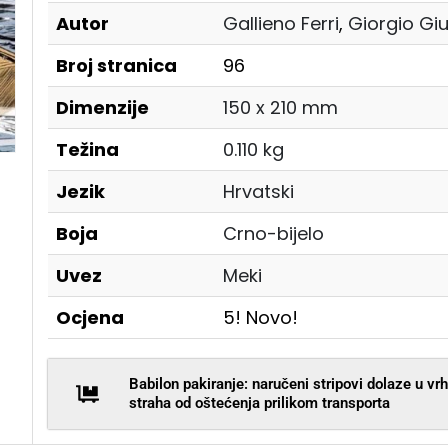
Autor
Gallieno Ferri
,
Giorgio Giu
Broj stranica
96
Dimenzije
150 x 210 mm
Težina
0.110 kg
Jezik
Hrvatski
Boja
Crno-bijelo
Uvez
Meki
Ocjena
5! Novo!
Babilon pakiranje: naručeni stripovi dolaze u v
straha od oštećenja prilikom transporta