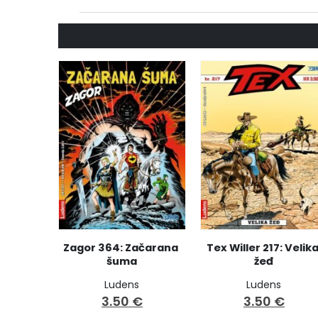
Zagor 364: Začarana 
Tex Willer 217: Velika
šuma
žeđ
Ludens
Ludens
3.50
€
3.50
€