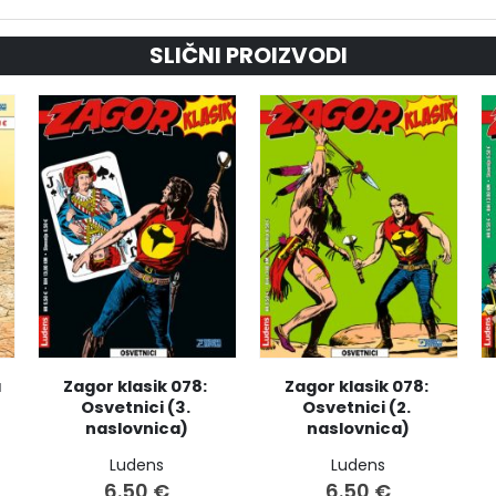
SLIČNI PROIZVODI
 
Zagor klasik 078: 
Zagor klasik 078: 
Osvetnici (3. 
Osvetnici (2. 
naslovnica)
naslovnica)
Ludens
Ludens
6.50
€
6.50
€