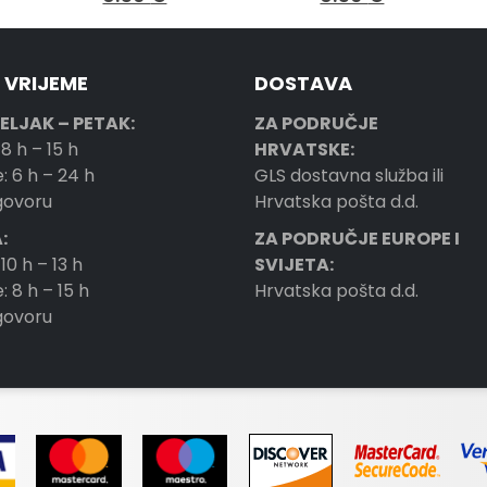
 VRIJEME
DOSTAVA
ELJAK – PETAK:
ZA PODRUČJE
 8 h – 15 h
HRVATSKE:
: 6 h – 24 h
GLS dostavna služba ili
ogovoru
Hrvatska pošta d.d.
:
ZA PODRUČJE EUROPE I
 10 h – 13 h
SVIJETA:
: 8 h – 15 h
Hrvatska pošta d.d.
ogovoru