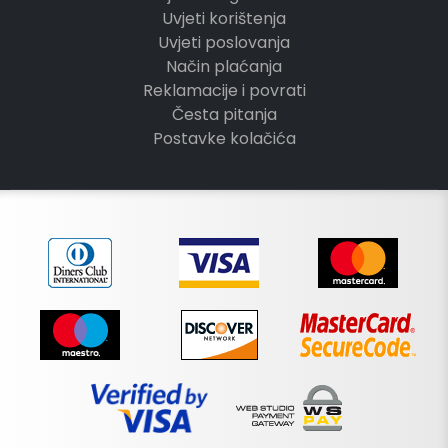
Uvjeti korištenja
Uvjeti poslovanja
Način plaćanja
Reklamacije i povrati
Česta pitanja
Postavke kolačića