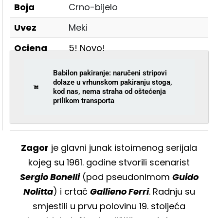
Boja
Crno-bijelo
Uvez
Meki
Ocjena
5! Novo!
Babilon pakiranje: naručeni stripovi
dolaze u vrhunskom pakiranju stoga,
kod nas, nema straha od oštećenja
prilikom transporta
Zagor
je glavni junak istoimenog serijala
kojeg su 1961. godine stvorili scenarist
Sergio Bonelli
(pod pseudonimom
Guido
Nolitta
) i crtač
Gallieno Ferri
. Radnju su
smjestili u prvu polovinu 19. stoljeća