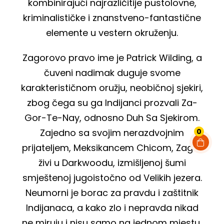
kombinirajući najrazličitije pustolovne,
kriminalističke i znanstveno-fantastične
elemente u vestern okruženju.
Zagorovo pravo ime je Patrick Wilding, a
čuveni nadimak duguje svome
karakterističnom oružju, neobičnoj sjekiri,
zbog čega su ga Indijanci prozvali Za-
Gor-Te-Nay, odnosno Duh Sa Sjekirom.
Zajedno sa svojim nerazdvojnim
0
prijateljem, Meksikancem Chicom, Zagor
živi u Darkwoodu, izmišljenoj šumi
smještenoj jugoistočno od Velikih jezera.
Neumorni je borac za pravdu i zaštitnik
Indijanaca, a kako zlo i nepravda nikad
ne miruju i nisu samo na jednom mjestu,