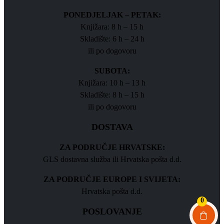
PONEDJELJAK – PETAK:
Knjižara: 8 h – 15 h
Skladište: 6 h – 24 h
ili po dogovoru
SUBOTA:
Knjižara: 10 h – 13 h
Skladište: 8 h – 15 h
ili po dogovoru
DOSTAVA
ZA PODRUČJE HRVATSKE:
GLS dostavna služba ili Hrvatska pošta d.d.
ZA PODRUČJE EUROPE I SVIJETA:
Hrvatska pošta d.d.
0
POSLOVANJE