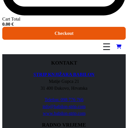
Cart Total
0.00
€
Checkout
KONTAKT
STRIP KNJIŽARA BABILON
Matije Gupca 21
31 400 Đakovo, Hrvatska
Telefon: 098 776 766
info@babilon-strip.com
www.babilon-strip.com
RADNO VRIJEME