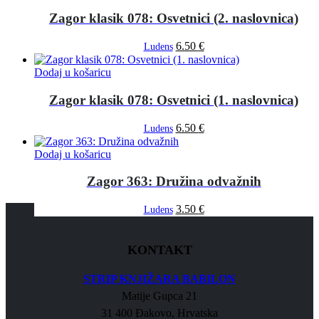
Zagor klasik 078: Osvetnici (2. naslovnica)
6.50
€
Ludens
Dodaj u košaricu
Zagor klasik 078: Osvetnici (1. naslovnica)
6.50
€
Ludens
Dodaj u košaricu
Zagor 363: Družina odvažnih
3.50
€
Ludens
KONTAKT
STRIP KNJIŽARA BABILON
Matije Gupca 21
31 400 Đakovo, Hrvatska