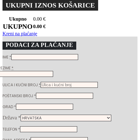
UKUPNI IZNOS KOŠARICE
Ukupno
0.00
€
UKUPNO
0.00
€
Kreni na plaćanje
PODACI ZA PLAĆANJE
IME
*
REZIME
*
ULICA I KUĆNI BROJ
*
POŠTANSKI BROJ
*
GRAD
*
Država
*
TELEFON
*