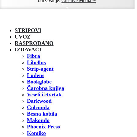
održavanje:
Creative Media™
.
STRIPOVI
UVOZ
RASPRODANO
IZDAVAČI
Fibra
Libellus
Strip-agent
Ludens
Bookglobe
Čarobna knjiga
Veseli četvrtak
Darkwood
Golconda
Besna kobila
Makondo
Phoenix Press
Komiko