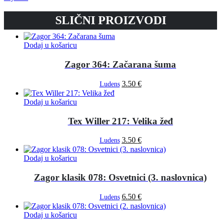
SLIČNI PROIZVODI
Dodaj u košaricu
Zagor 364: Začarana šuma
3.50
€
Ludens
Dodaj u košaricu
Tex Willer 217: Velika žeđ
3.50
€
Ludens
Dodaj u košaricu
Zagor klasik 078: Osvetnici (3. naslovnica)
6.50
€
Ludens
Dodaj u košaricu