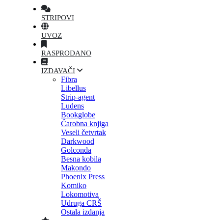
STRIPOVI
UVOZ
RASPRODANO
IZDAVAČI
Fibra
Libellus
Strip-agent
Ludens
Bookglobe
Čarobna knjiga
Veseli četvrtak
Darkwood
Golconda
Besna kobila
Makondo
Phoenix Press
Komiko
Lokomotiva
Udruga CRŠ
Ostala izdanja