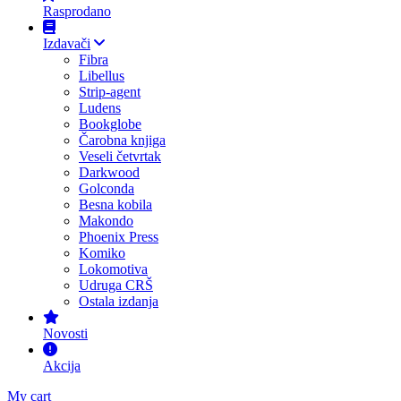
Rasprodano
Izdavači
Fibra
Libellus
Strip-agent
Ludens
Bookglobe
Čarobna knjiga
Veseli četvrtak
Darkwood
Golconda
Besna kobila
Makondo
Phoenix Press
Komiko
Lokomotiva
Udruga CRŠ
Ostala izdanja
Novosti
Akcija
My cart