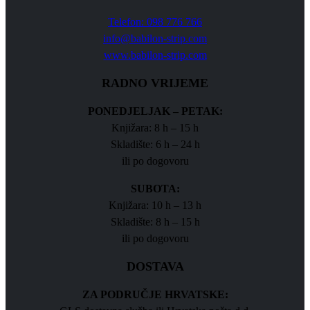
Telefon: 098 776 766
info@babilon-strip.com
www.babilon-strip.com
RADNO VRIJEME
PONEDJELJAK – PETAK:
Knjižara: 8 h – 15 h
Skladište: 6 h – 24 h
ili po dogovoru
SUBOTA:
Knjižara: 10 h – 13 h
Skladište: 8 h – 15 h
ili po dogovoru
DOSTAVA
ZA PODRUČJE HRVATSKE: