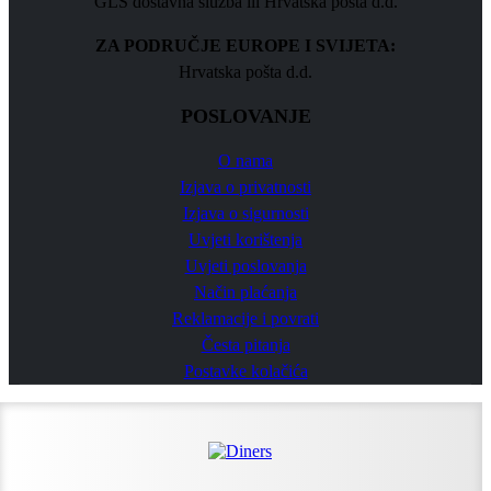
GLS dostavna služba ili Hrvatska pošta d.d.
ZA PODRUČJE EUROPE I SVIJETA:
Hrvatska pošta d.d.
POSLOVANJE
O nama
Izjava o privatnosti
Izjava o sigurnosti
Uvjeti korištenja
Uvjeti poslovanja
Način plaćanja
Reklamacije i povrati
Česta pitanja
Postavke kolačića