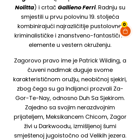
Nolitta
) i crtač
Gallieno Ferri
. Radnju su
smjestili u prvu polovinu 19. stoljeća
0
kombinirajući najrazličitije pustolovne,
kriminalističke i znanstveno-fantastične
elemente u vestern okruženju.
Zagorovo pravo ime je Patrick Wilding, a
čuveni nadimak duguje svome
karakterističnom oružju, neobičnoj sjekiri,
zbog čega su ga Indijanci prozvali Za-
Gor-Te-Nay, odnosno Duh Sa Sjekirom.
Zajedno sa svojim nerazdvojnim
prijateljem, Meksikancem Chicom, Zagor
živi u Darkwoodu, izmišljenoj šumi
smještenoj jugoistočno od Velikih jezera.