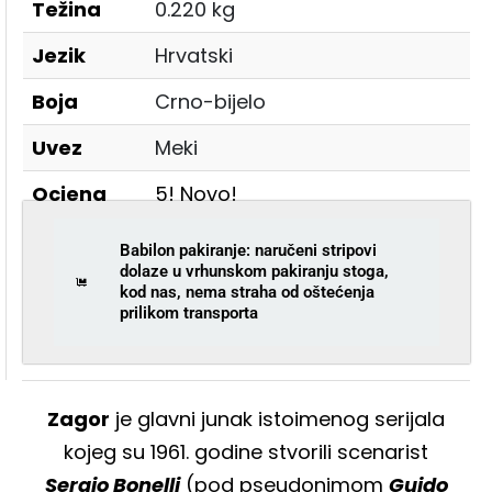
Težina
0.220 kg
Jezik
Hrvatski
Boja
Crno-bijelo
Uvez
Meki
Ocjena
5! Novo!
Babilon pakiranje: naručeni stripovi
dolaze u vrhunskom pakiranju stoga,
kod nas, nema straha od oštećenja
prilikom transporta
Zagor
je glavni junak istoimenog serijala
kojeg su 1961. godine stvorili scenarist
Sergio Bonelli
(pod pseudonimom
Guido