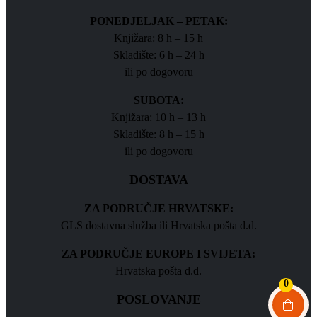
PONEDJELJAK – PETAK:
Knjižara: 8 h – 15 h
Skladište: 6 h – 24 h
ili po dogovoru
SUBOTA:
Knjižara: 10 h – 13 h
Skladište: 8 h – 15 h
ili po dogovoru
DOSTAVA
ZA PODRUČJE HRVATSKE:
GLS dostavna služba ili Hrvatska pošta d.d.
ZA PODRUČJE EUROPE I SVIJETA:
Hrvatska pošta d.d.
0
POSLOVANJE