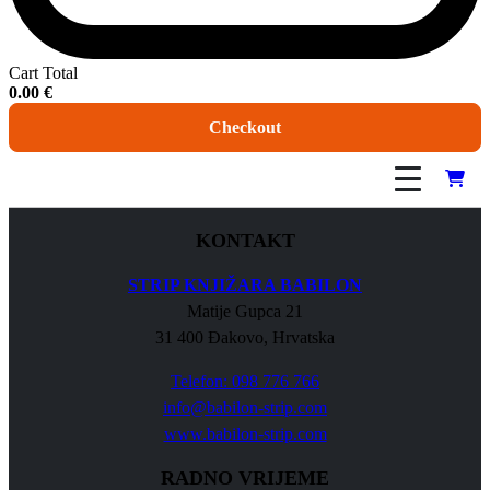
Cart Total
0.00
€
Checkout
KONTAKT
STRIP KNJIŽARA BABILON
Matije Gupca 21
31 400 Đakovo, Hrvatska
Telefon: 098 776 766
info@babilon-strip.com
www.babilon-strip.com
RADNO VRIJEME