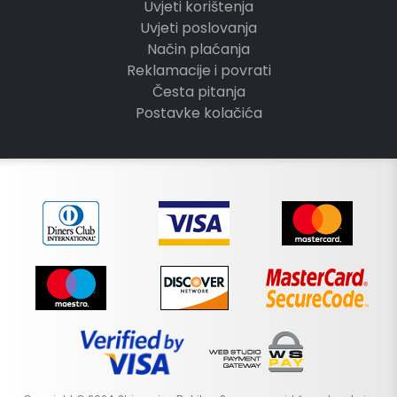
Uvjeti korištenja
Uvjeti poslovanja
Način plaćanja
Reklamacije i povrati
Česta pitanja
Postavke kolačića