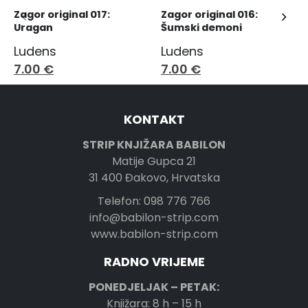
Zagor original 017: 
Zagor original 016: 
Uragan
Šumski demoni
Ludens
Ludens
7.00
€
7.00
€
KONTAKT
STRIP KNJIŽARA BABILON
Matije Gupca 21
31 400 Đakovo, Hrvatska
Telefon: 098 776 766
info@babilon-strip.com
www.babilon-strip.com
RADNO VRIJEME
PONEDJELJAK – PETAK:
Knjižara: 8 h – 15 h