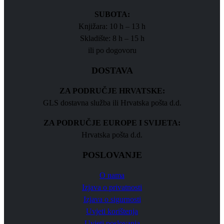
SUBOTA:
Knjižara: 10 h – 13 h
Skladište: 8 h – 15 h
ili po dogovoru
DOSTAVA
ZA PODRUČJE HRVATSKE:
GLS dostavna služba ili Hrvatska pošta d.d.
ZA PODRUČJE EUROPE I SVIJETA:
Hrvatska pošta d.d.
POSLOVANJE
O nama
Izjava o privatnosti
Izjava o sigurnosti
Uvjeti korištenja
Uvjeti poslovanja