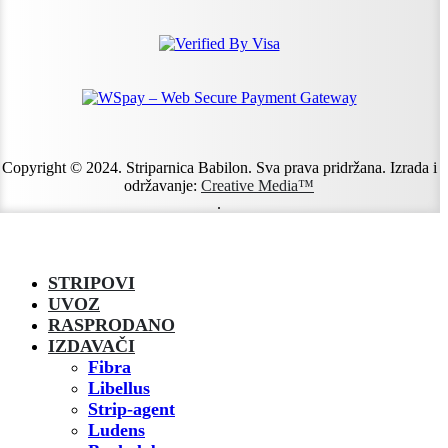
Copyright © 2024. Striparnica Babilon. Sva prava pridržana. Izrada i
održavanje:
Creative Media™
.
STRIPOVI
UVOZ
RASPRODANO
IZDAVAČI
Fibra
Libellus
Strip-agent
Ludens