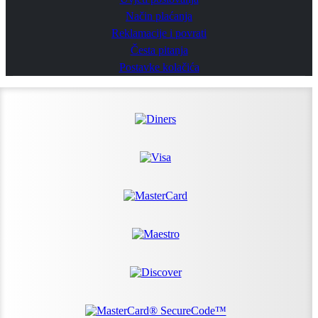
Način plaćanja
Reklamacije i povrati
Česta pitanja
Postavke kolačića