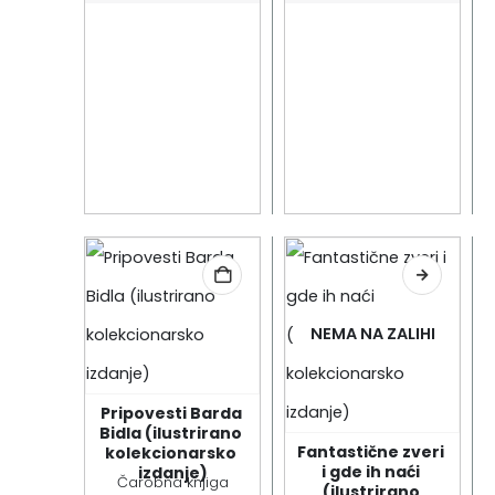
NEMA NA ZALIHI
Pripovesti Barda 
Bidla (ilustrirano 
Fantastične zveri 
kolekcionarsko 
i gde ih naći 
izdanje)
Čarobna knjiga
(ilustrirano 