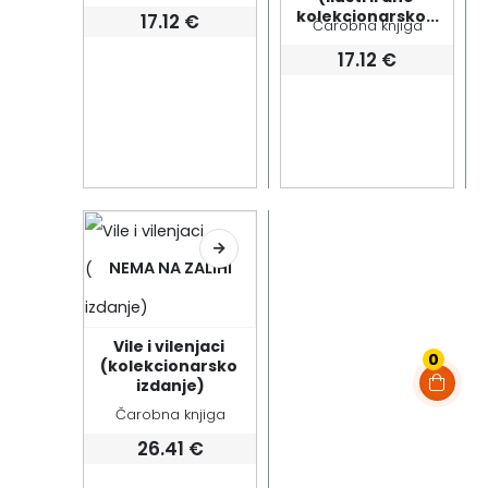
kolekcionarsko...
17.12
€
Čarobna knjiga
17.12
€
NEMA NA ZALIHI
Vile i vilenjaci 
0
(kolekcionarsko 
izdanje)
Čarobna knjiga
26.41
€