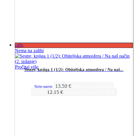
-10%
Nema na zalihi
Pročitaj više
Sestre, knjiga 1 (1/2): Obiteljska atmosfera / Na naš...
13.50
€
Izvorna cijena bila je:
Strip-agent
12.15
€
13.50 €.
Trenutna cijena je: 12.15 €.