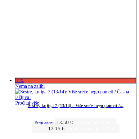
-10%
Nema na zalihi
Pročitaj više
Sestre, knjiga 7 (13/14):  Više sreće nego pameti /...
13.50
€
Izvorna cijena bila je:
Strip-agent
12.15
€
13.50 €.
Trenutna cijena je: 12.15 €.