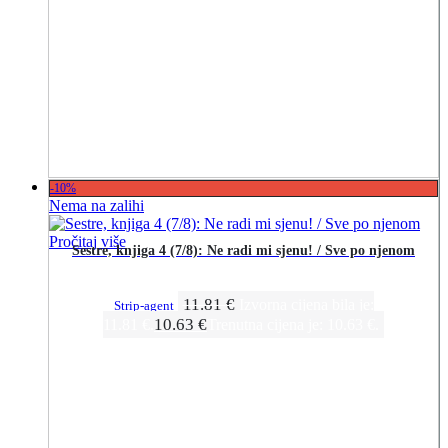
-10%
Nema na zalihi
Pročitaj više
Sestre, knjiga 4 (7/8): Ne radi mi sjenu! / Sve po njenom
11.81
€
Izvorna cijena bila je:
Strip-agent
10.63
€
11.81 €.
Trenutna cijena je: 10.63 €.