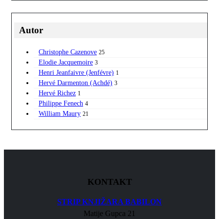
Autor
Christophe Cazenove
25
Elodie Jacquemoire
3
Henri Jeanfaivre (Jenfévre)
1
Hervé Darmenton (Achdé)
3
Hervé Richez
1
Philippe Fenech
4
William Maury
21
KONTAKT
STRIP KNJIŽARA BABILON
Matije Gupca 21