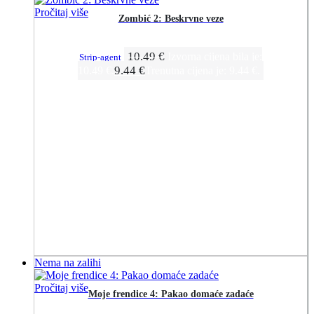
Pročitaj više
Zombić 2: Beskrvne veze
10.49
€
Izvorna cijena bila je:
Strip-agent
9.44
€
10.49 €.
Trenutna cijena je: 9.44 €.
Nema na zalihi
Pročitaj više
Moje frendice 4: Pakao domaće zadaće