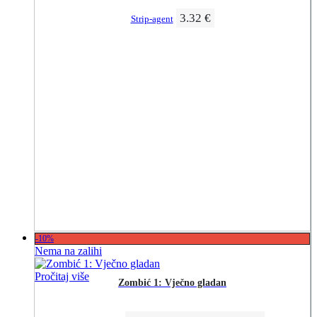
3.32
€
Strip-agent
-10%
Nema na zalihi
Pročitaj više
Zombić 1: Vječno gladan