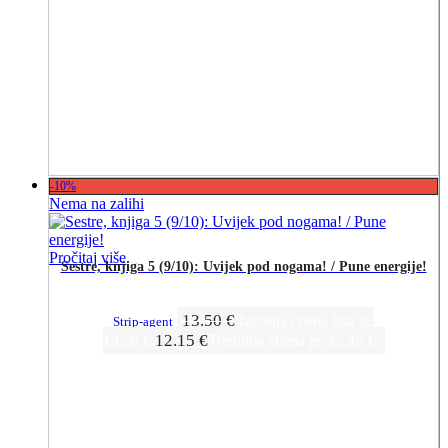
-10%
Nema na zalihi
Pročitaj više
Sestre, knjiga 5 (9/10): Uvijek pod nogama! / Pune energije!
13.50
€
Izvorna cijena bila je:
Strip-agent
12.15
€
13.50 €.
Trenutna cijena je: 12.15 €.