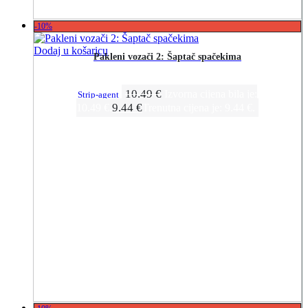
-10%
Dodaj u košaricu
Pakleni vozači 2: Šaptač spačekima
10.49
€
Izvorna cijena bila je:
Strip-agent
9.44
€
10.49 €.
Trenutna cijena je: 9.44 €.