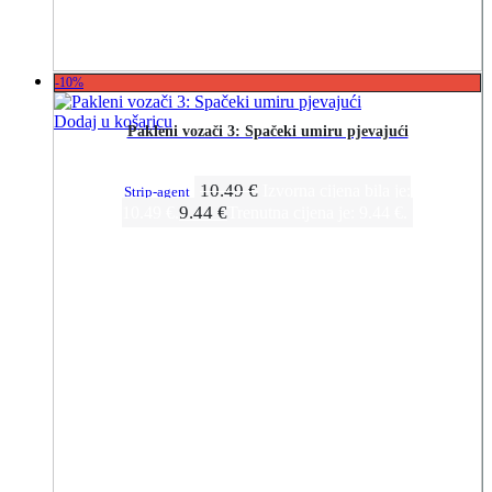
-10%
Dodaj u košaricu
Pakleni vozači 3: Spačeki umiru pjevajući
10.49
€
Izvorna cijena bila je:
Strip-agent
9.44
€
10.49 €.
Trenutna cijena je: 9.44 €.