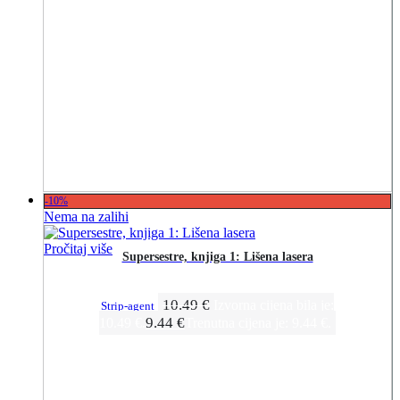
-10%
Nema na zalihi
Pročitaj više
Supersestre, knjiga 1: Lišena lasera
10.49
€
Izvorna cijena bila je:
Strip-agent
9.44
€
10.49 €.
Trenutna cijena je: 9.44 €.