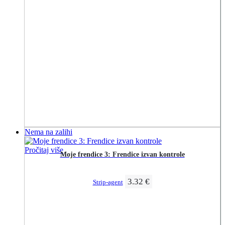
Nema na zalihi
Pročitaj više
Moje frendice 3: Frendice izvan kontrole
3.32
€
Strip-agent