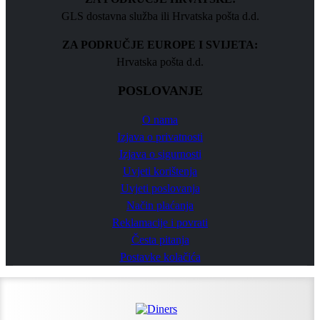
GLS dostavna služba ili Hrvatska pošta d.d.
ZA PODRUČJE EUROPE I SVIJETA:
Hrvatska pošta d.d.
POSLOVANJE
O nama
Izjava o privatnosti
Izjava o sigurnosti
Uvjeti korištenja
Uvjeti poslovanja
Način plaćanja
Reklamacije i povrati
Česta pitanja
Postavke kolačića