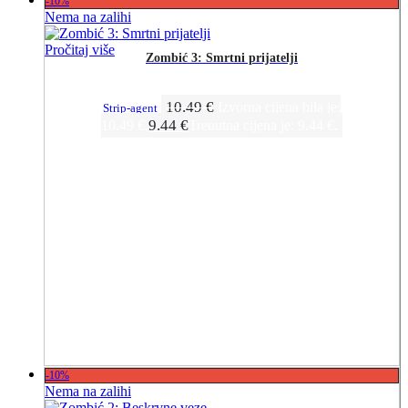
-10%
Nema na zalihi
Pročitaj više
Zombić 3: Smrtni prijatelji
10.49
€
Izvorna cijena bila je:
Strip-agent
9.44
€
10.49 €.
Trenutna cijena je: 9.44 €.
-10%
Nema na zalihi