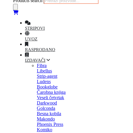
Products search
STRIPOVI
UVOZ
RASPRODANO
IZDAVAČI
Fibra
Libellus
Strip-agent
Ludens
Bookglobe
Čarobna knjiga
Veseli četvrtak
Darkwood
Golconda
Besna kobila
Makondo
Phoenix Press
Komiko