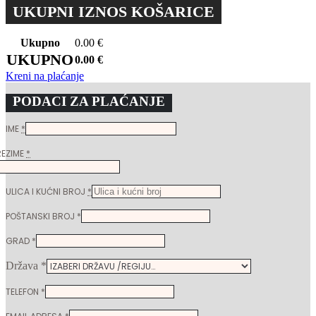
UKUPNI IZNOS KOŠARICE
Ukupno
0.00
€
UKUPNO
0.00
€
Kreni na plaćanje
PODACI ZA PLAĆANJE
IME
*
REZIME
*
ULICA I KUĆNI BROJ
*
POŠTANSKI BROJ
*
GRAD
*
Država
*
TELEFON
*