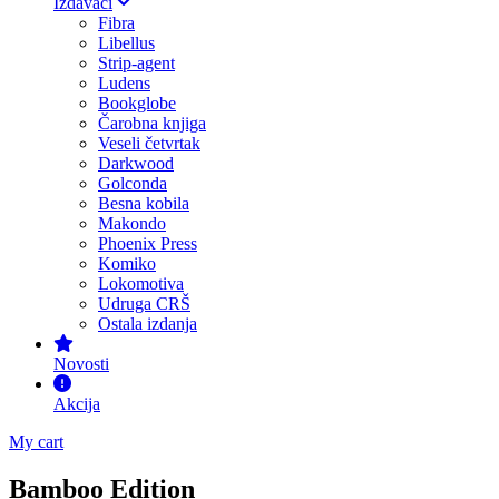
Izdavači
Fibra
Libellus
Strip-agent
Ludens
Bookglobe
Čarobna knjiga
Veseli četvrtak
Darkwood
Golconda
Besna kobila
Makondo
Phoenix Press
Komiko
Lokomotiva
Udruga CRŠ
Ostala izdanja
Novosti
Akcija
My cart
Bamboo Edition