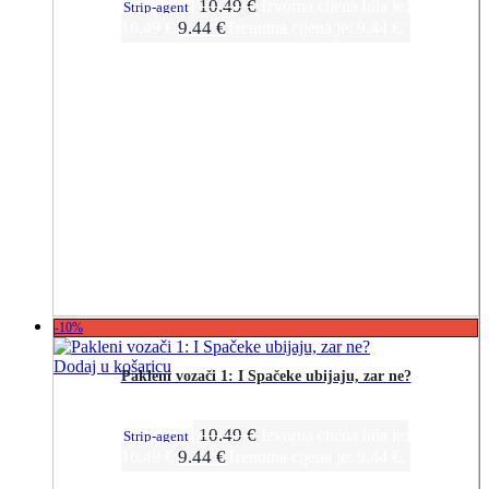
10.49
€
Izvorna cijena bila je:
Strip-agent
9.44
€
10.49 €.
Trenutna cijena je: 9.44 €.
-10%
Dodaj u košaricu
Pakleni vozači 1: I Spačeke ubijaju, zar ne?
10.49
€
Izvorna cijena bila je:
Strip-agent
9.44
€
10.49 €.
Trenutna cijena je: 9.44 €.