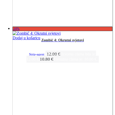
-10%
Dodaj u košaricu
Zombić 4: Okrutni svjetovi
12.00
€
Izvorna cijena bila je:
Strip-agent
10.80
€
12.00 €.
Trenutna cijena je: 10.80 €.