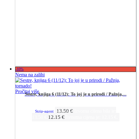
-10%
Nema na zalihi
Pročitaj više
Sestre, knjiga 6 (11/12): To joj je u prirodi / Pažnja,...
13.50
€
Izvorna cijena bila je:
Strip-agent
12.15
€
13.50 €.
Trenutna cijena je: 12.15 €.