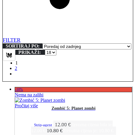
FILTER
SORTIRAJ PO:
PRIKAŽI:
1
2
-10%
Nema na zalihi
Pročitaj više
Zombić 5: Planet zombi
12.00
€
Izvorna cijena bila je:
Strip-agent
10.80
€
12.00 €.
Trenutna cijena je: 10.80 €.