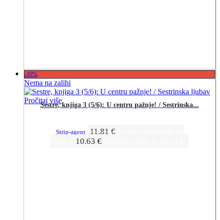
-10%
Nema na zalihi
Pročitaj više
Sestre, knjiga 3 (5/6): U centru pažnje! / Sestrinska...
11.81
€
Izvorna cijena bila je:
Strip-agent
10.63
€
11.81 €.
Trenutna cijena je: 10.63 €.