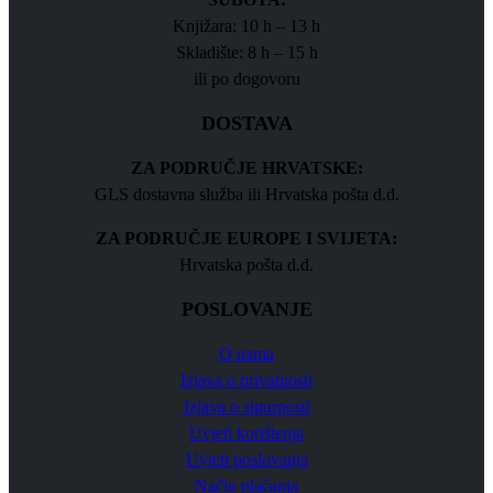
Knjižara: 10 h – 13 h
Skladište: 8 h – 15 h
ili po dogovoru
DOSTAVA
ZA PODRUČJE HRVATSKE:
GLS dostavna služba ili Hrvatska pošta d.d.
ZA PODRUČJE EUROPE I SVIJETA:
Hrvatska pošta d.d.
POSLOVANJE
O nama
Izjava o privatnosti
Izjava o sigurnosti
Uvjeti korištenja
Uvjeti poslovanja
Način plaćanja