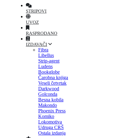
STRIPOVI
UVOZ
RASPRODANO
IZDAVAČI
Fibra
Libellus
Strip-agent
Ludens
Bookglobe
Čarobna knjiga
Veseli četvrtak
Darkwood
Golconda
Besna kobila
Makondo
Phoenix Press
Komiko
Lokomotiva
Udruga CRŠ
Ostala izdanja