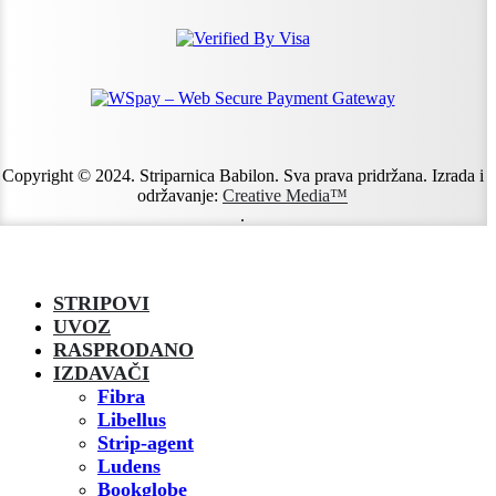
Copyright © 2024. Striparnica Babilon. Sva prava pridržana. Izrada i
održavanje:
Creative Media™
.
STRIPOVI
UVOZ
RASPRODANO
IZDAVAČI
Fibra
Libellus
Strip-agent
Ludens
Bookglobe