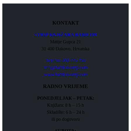
KONTAKT
STRIP KNJIŽARA BABILON
Matije Gupca 21
31 400 Đakovo, Hrvatska
Telefon: 098 776 766
info@babilon-strip.com
www.babilon-strip.com
RADNO VRIJEME
PONEDJELJAK – PETAK:
Knjižara: 8 h – 15 h
Skladište: 6 h – 24 h
ili po dogovoru
SUBOTA: