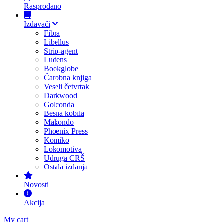
Rasprodano
Izdavači
Fibra
Libellus
Strip-agent
Ludens
Bookglobe
Čarobna knjiga
Veseli četvrtak
Darkwood
Golconda
Besna kobila
Makondo
Phoenix Press
Komiko
Lokomotiva
Udruga CRŠ
Ostala izdanja
Novosti
Akcija
My cart