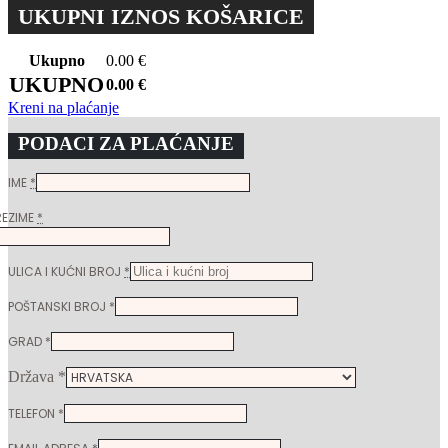
UKUPNI IZNOS KOŠARICE
Ukupno
0.00
€
UKUPNO
0.00
€
Kreni na plaćanje
PODACI ZA PLAĆANJE
IME
*
REZIME
*
ULICA I KUĆNI BROJ
*
POŠTANSKI BROJ
*
GRAD
*
Država
*
TELEFON
*