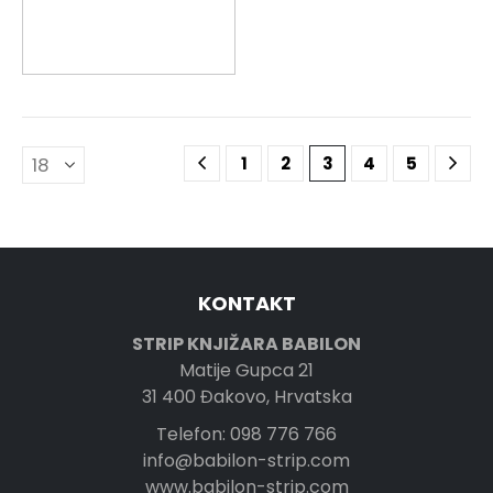
1
2
3
4
5
KONTAKT
STRIP KNJIŽARA BABILON
Matije Gupca 21
31 400 Đakovo, Hrvatska
Telefon: 098 776 766
info@babilon-strip.com
www.babilon-strip.com