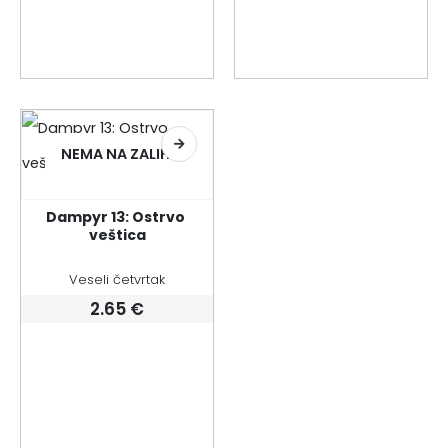
NEMA NA ZALIHI
Dampyr 13: Ostrvo 
veštica
Veseli četvrtak
2.65
€