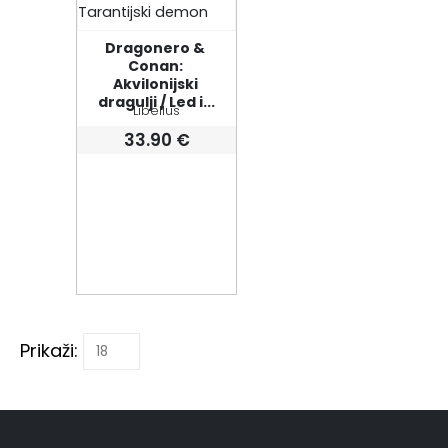
Dragonero & 
Conan: 
Akvilonijski 
dragulji / Led i...
Libellus
33.90
€
Prikaži: