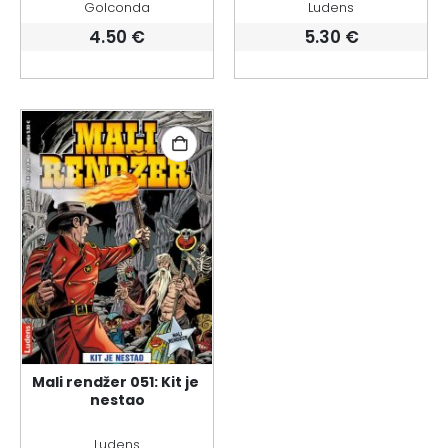
Golconda
Ludens
4.50
€
5.30
€
Mali rendžer 051: Kit je 
nestao
Ludens