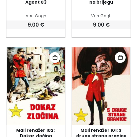
Agent 03
na brijegu
Van Gogh
Van Gogh
9.00
€
9.00
€
Mali rendžer 102: 
Mali rendžer 101: S 
Dokaz zločina
druge strane granice