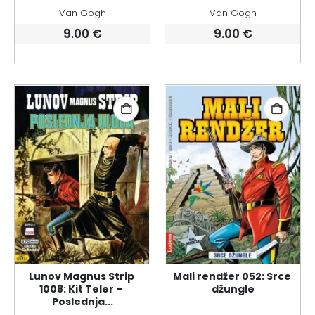
Van Gogh
Van Gogh
9.00
€
9.00
€
Lunov Magnus Strip 
Mali rendžer 052: Srce 
1008: Kit Teler – 
džungle
Poslednja...