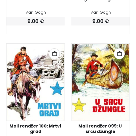
Van Gogh
Van Gogh
9.00
€
9.00
€
Mali rendžer 100: Mrtvi 
Mali rendžer 099: U 
grad
srcu džungle