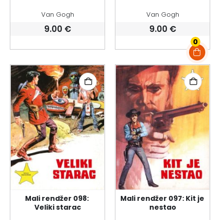
Van Gogh
Van Gogh
9.00
€
9.00
€
0
Mali rendžer 098: 
Mali rendžer 097: Kit je 
Veliki starac
nestao