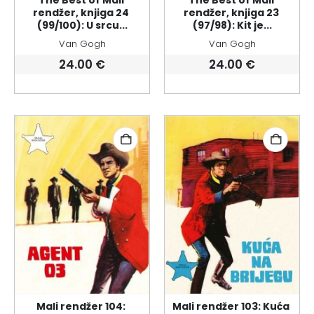
The Best of Mali 
The Best of Mali 
rendžer, knjiga 24 
rendžer, knjiga 23 
(99/100): U srcu...
(97/98): Kit je...
Van Gogh
Van Gogh
24.00
€
24.00
€
Mali rendžer 104: 
Mali rendžer 103: Kuća 