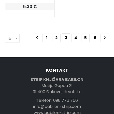
5.30
€
1
2
3
4
5
6
KONTAKT
STRIP KNJIŽARA BABILON
Matije Gupca 21
31 400 Đakovo, Hrvatska
Telefon: 098 776 766
info@babilon-strip.com
www.babilon-strip.com