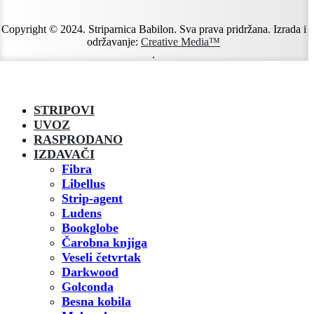
Copyright © 2024. Striparnica Babilon. Sva prava pridržana. Izrada i
održavanje:
Creative Media™
.
STRIPOVI
UVOZ
RASPRODANO
IZDAVAČI
Fibra
Libellus
Strip-agent
Ludens
Bookglobe
Čarobna knjiga
Veseli četvrtak
Darkwood
Golconda
Besna kobila