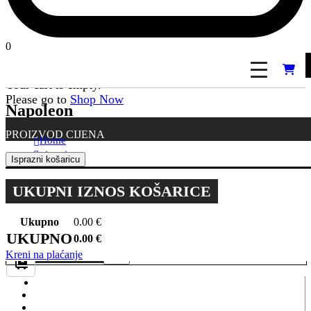
0
YOUR CART
Your cart is empty.
Please go to
Shop Now
Napoleon
PROIZVOD
CIJENA
Home
Stripovi
Isprazni košaricu
Stripovi
Bonelli
UKUPNI IZNOS KOŠARICE
Napoleon
FILTERI:
Ukupno
0.00
€
FILTER
UKUPNO
0.00
€
SORTIRAJ PO:
Kreni na plaćanje
PRIKAŽI: