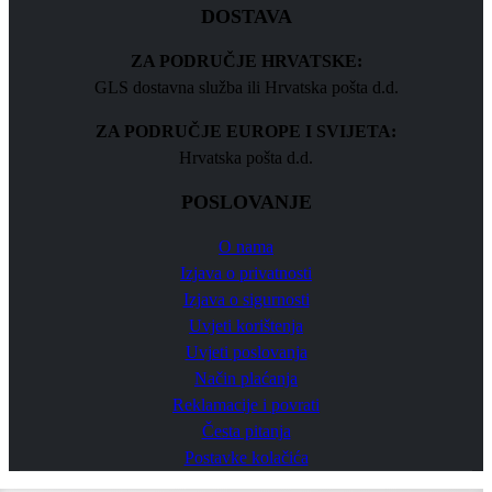
DOSTAVA
ZA PODRUČJE HRVATSKE:
GLS dostavna služba ili Hrvatska pošta d.d.
ZA PODRUČJE EUROPE I SVIJETA:
Hrvatska pošta d.d.
POSLOVANJE
O nama
Izjava o privatnosti
Izjava o sigurnosti
Uvjeti korištenja
Uvjeti poslovanja
Način plaćanja
Reklamacije i povrati
Česta pitanja
Postavke kolačića