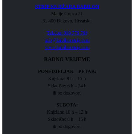
STRIP KNJIŽARA BABILON
Matije Gupca 21
31 400 Đakovo, Hrvatska
Telefon: 098 776 766
info@babilon-strip.com
www.babilon-strip.com
RADNO VRIJEME
PONEDJELJAK – PETAK:
Knjižara: 8 h – 15 h
Skladište: 6 h – 24 h
ili po dogovoru
SUBOTA:
Knjižara: 10 h – 13 h
Skladište: 8 h – 15 h
ili po dogovoru