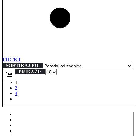
FILTER
SORTIRAJ PO:
PRIKAŽI:
1
2
3