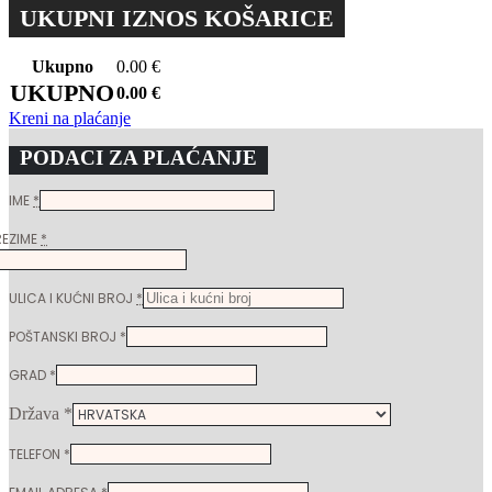
UKUPNI IZNOS KOŠARICE
Ukupno
0.00
€
UKUPNO
0.00
€
Kreni na plaćanje
PODACI ZA PLAĆANJE
IME
*
REZIME
*
ULICA I KUĆNI BROJ
*
POŠTANSKI BROJ
*
GRAD
*
Država
*
TELEFON
*