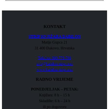
KONTAKT
STRIP KNJIŽARA BABILON
Matije Gupca 21
31 400 Đakovo, Hrvatska
Telefon: 098 776 766
info@babilon-strip.com
www.babilon-strip.com
RADNO VRIJEME
PONEDJELJAK – PETAK:
Knjižara: 8 h – 15 h
Skladište: 6 h – 24 h
ili po dogovoru