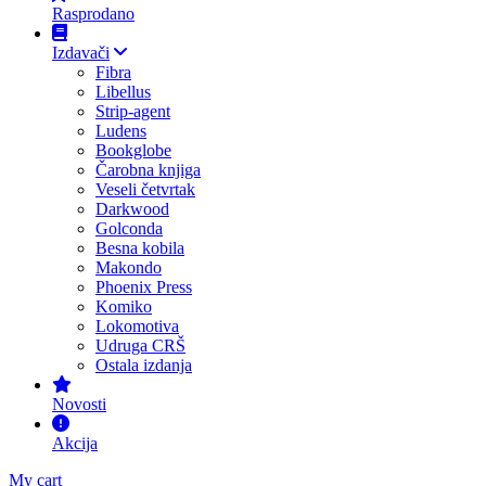
Rasprodano
Izdavači
Fibra
Libellus
Strip-agent
Ludens
Bookglobe
Čarobna knjiga
Veseli četvrtak
Darkwood
Golconda
Besna kobila
Makondo
Phoenix Press
Komiko
Lokomotiva
Udruga CRŠ
Ostala izdanja
Novosti
Akcija
My cart