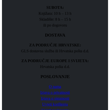
SUBOTA:
Knjižara: 10 h – 13 h
Skladište: 8 h – 15 h
ili po dogovoru
DOSTAVA
ZA PODRUČJE HRVATSKE:
GLS dostavna služba ili Hrvatska pošta d.d.
ZA PODRUČJE EUROPE I SVIJETA:
Hrvatska pošta d.d.
POSLOVANJE
O nama
Izjava o privatnosti
Izjava o sigurnosti
Uvjeti korištenja