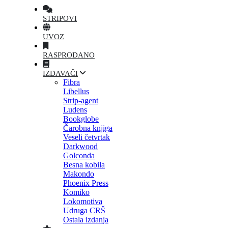
STRIPOVI
UVOZ
RASPRODANO
IZDAVAČI
Fibra
Libellus
Strip-agent
Ludens
Bookglobe
Čarobna knjiga
Veseli četvrtak
Darkwood
Golconda
Besna kobila
Makondo
Phoenix Press
Komiko
Lokomotiva
Udruga CRŠ
Ostala izdanja