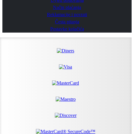
Uvjeti poslovanja
Način plaćanja
Reklamacije i povrati
Česta pitanja
Postavke kolačića