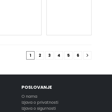
1
2
3
4
5
6
POSLOVANJE
O nama
Izjava o privatnosti
Izjava o sigurnosti