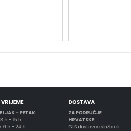
 VRIJEME
DOSTAVA
ELJAK – PETAK:
ZA PODRUČJE
 8 h – 15 h
HRVATSKE:
: 6 h – 24 h
GLS dostavna služba ili